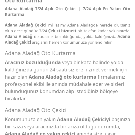
Oto Kurtarma
Adana Aladağ 7/24 Açık Oto Çekici | 7/24 Açık En Yakın Oto
Kurtarma
Adana Aladağ Çekici
mi lazım? Adana Aladağ’de nerede olursanız
olun gece gündüz 7/24
Çekici hizmeti
bir telefon kadar yakınınızda.
Adana Aladağ
’de aracınız bozulduğunda, yolda kaldığınızda
Adana
Aladağ Çekici
araçlarını hemen konumunuza yönlendirelim.
Adana Aladağ Oto Kurtarma
Aracınız bozulduğunda
veya bir kaza halinde yolda
kaldığınızda günün 24 saati sizlere hizmet vermek için
hazır olan
Adana Aladağ oto kurtarma
firmalarımız
profesyonel ekibi ile anında müdahale eder ve sizleri
bulunduğunuz konumdan alıp istediğiniz bölgeye
bırakırlar.
Adana Aladağ Oto Çekici
Konumunuza en yakın
Adana Aladağ Çekiciyi
başınıza
bir kaza veya aracınızda bir arıza olduğu durumda,
Adana Aladağ en yakın çekici
anında size ulaşır,