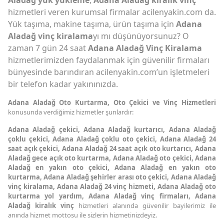
hizmetleri veren kurumsal firmalar acilenyakin.com da.
Yük taşıma, makine taşıma, ürün taşıma için
Adana
Aladağ vinç kiralama
yı mı düşünüyorsunuz? O
zaman 7 gün 24 saat
Adana Aladağ Vinç Kiralama
hizmetlerimizden faydalanmak için güvenilir firmaları
bünyesinde barındıran acilenyakin.com’un işletmeleri
bir telefon kadar yakınınızda.
Adana Aladağ Oto Kurtarma,
Oto Çekici ve Vinç Hizmetleri
konusunda verdiğimiz hizmetler şunlardır:
Adana Aladağ çekici, Adana Aladağ kurtarıcı, Adana Aladağ
çoklu çekici, Adana Aladağ çoklu oto çekici, Adana Aladağ 24
saat açık çekici, Adana Aladağ 24 saat açık oto kurtarıcı, Adana
Aladağ gece açık oto kurtarma, Adana Aladağ oto çekici, Adana
Aladağ en yakın oto çekici, Adana Aladağ en yakın oto
kurtarma, Adana Aladağ şehirler arası oto çekici, Adana Aladağ
vinç kiralama, Adana Aladağ 24 vinç hizmeti, Adana Aladağ oto
kurtarma yol yardım, Adana Aladağ vinç firmaları, Adana
Aladağ kiralık vinç
hizmetleri alanında güvenilir bayilerimiz ile
anında hizmet mottosu ile sizlerin hizmetinizdeyiz.