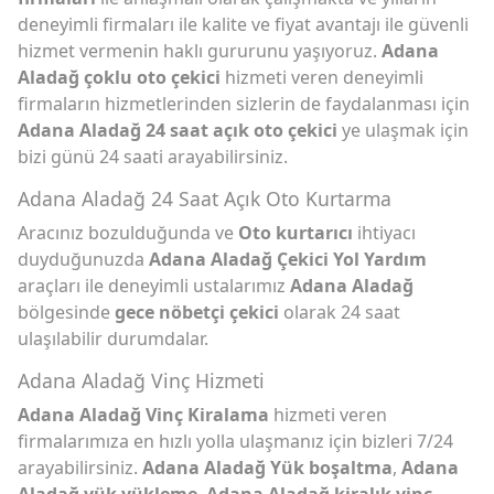
deneyimli firmaları ile kalite ve fiyat avantajı ile güvenli
hizmet vermenin haklı gururunu yaşıyoruz.
Adana
Aladağ çoklu oto çekici
hizmeti veren deneyimli
firmaların hizmetlerinden sizlerin de faydalanması için
Adana Aladağ 24 saat açık oto çekici
ye ulaşmak için
bizi günü 24 saati arayabilirsiniz.
Adana Aladağ 24 Saat Açık Oto Kurtarma
Aracınız bozulduğunda ve
Oto kurtarıcı
ihtiyacı
duyduğunuzda
Adana Aladağ Çekici Yol Yardım
araçları ile deneyimli ustalarımız
Adana Aladağ
bölgesinde
gece nöbetçi çekici
olarak 24 saat
ulaşılabilir durumdalar.
Adana Aladağ Vinç Hizmeti
Adana Aladağ Vinç Kiralama
hizmeti veren
firmalarımıza en hızlı yolla ulaşmanız için bizleri 7/24
arayabilirsiniz.
Adana Aladağ Yük boşaltma
,
Adana
Aladağ yük yükleme
,
Adana Aladağ kiralık vinç