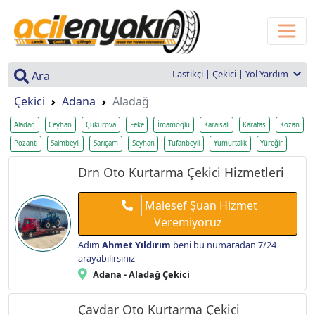
Lastikçi | Çekici | Yol Yardım
Ara
Çekici
Adana
Aladağ
Aladağ
Ceyhan
Çukurova
Feke
İmamoğlu
Karaisalı
Karataş
Kozan
Pozantı
Saimbeyli
Sarıçam
Seyhan
Tufanbeyli
Yumurtalık
Yüreğir
Drn Oto Kurtarma Çekici Hizmetleri
Malesef Şuan Hizmet
Veremiyoruz
Adım
Ahmet Yıldırım
beni bu numaradan 7/24
arayabilirsiniz
Adana - Aladağ Çekici
Çavdar Oto Kurtarma Çekici