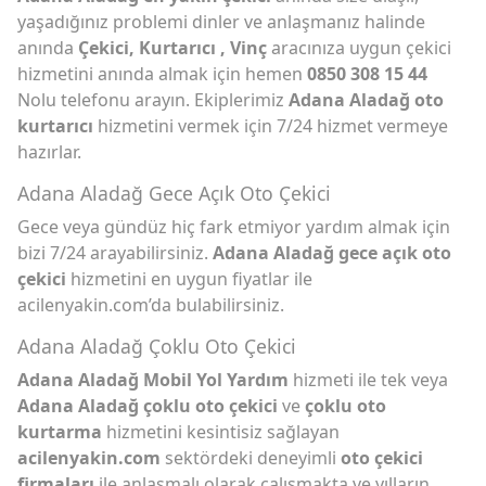
yaşadığınız problemi dinler ve anlaşmanız halinde
anında
Çekici, Kurtarıcı , Vinç
aracınıza uygun çekici
hizmetini anında almak için hemen
0850 308 15 44
Nolu telefonu arayın. Ekiplerimiz
Adana Aladağ oto
kurtarıcı
hizmetini vermek için 7/24 hizmet vermeye
hazırlar.
Adana Aladağ Gece Açık Oto Çekici
Gece veya gündüz hiç fark etmiyor yardım almak için
bizi 7/24 arayabilirsiniz.
Adana Aladağ gece açık oto
çekici
hizmetini en uygun fiyatlar ile
acilenyakin.com’da bulabilirsiniz.
Adana Aladağ Çoklu Oto Çekici
Adana Aladağ Mobil Yol Yardım
hizmeti ile tek veya
Adana Aladağ çoklu oto çekici
ve
çoklu oto
kurtarma
hizmetini kesintisiz sağlayan
acilenyakin.com
sektördeki deneyimli
oto çekici
firmaları
ile anlaşmalı olarak çalışmakta ve yılların