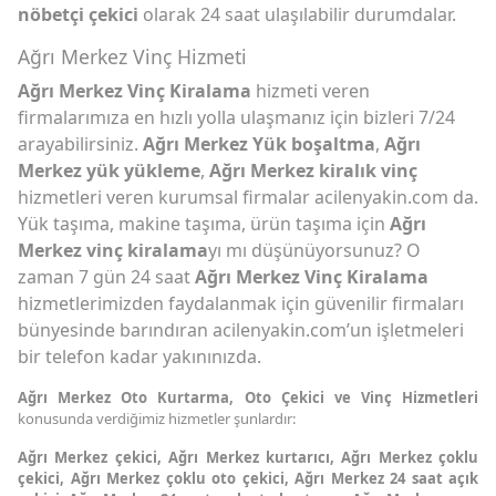
nöbetçi çekici
olarak 24 saat ulaşılabilir durumdalar.
Ağrı Merkez Vinç Hizmeti
Ağrı Merkez Vinç Kiralama
hizmeti veren
firmalarımıza en hızlı yolla ulaşmanız için bizleri 7/24
arayabilirsiniz.
Ağrı Merkez Yük boşaltma
,
Ağrı
Merkez yük yükleme
,
Ağrı Merkez kiralık vinç
hizmetleri veren kurumsal firmalar acilenyakin.com da.
Yük taşıma, makine taşıma, ürün taşıma için
Ağrı
Merkez vinç kiralama
yı mı düşünüyorsunuz? O
zaman 7 gün 24 saat
Ağrı Merkez Vinç Kiralama
hizmetlerimizden faydalanmak için güvenilir firmaları
bünyesinde barındıran acilenyakin.com’un işletmeleri
bir telefon kadar yakınınızda.
Ağrı Merkez Oto Kurtarma,
Oto Çekici ve Vinç Hizmetleri
konusunda verdiğimiz hizmetler şunlardır:
Ağrı Merkez çekici, Ağrı Merkez kurtarıcı, Ağrı Merkez çoklu
çekici, Ağrı Merkez çoklu oto çekici, Ağrı Merkez 24 saat açık