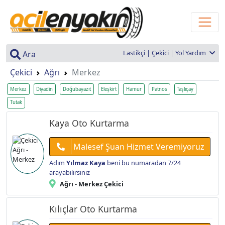
Lastikçi | Çekici | Yol Yardım
Ara
Çekici
Ağrı
Merkez
Merkez
Diyadin
Doğubayazıt
Eleşkirt
Hamur
Patnos
Taşlıçay
Tutak
Kaya Oto Kurtarma
Malesef Şuan Hizmet Veremiyoruz
Adım
Yılmaz Kaya
beni bu numaradan 7/24
arayabilirsiniz
Ağrı - Merkez Çekici
Kılıçlar Oto Kurtarma