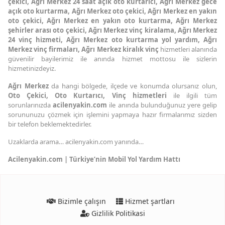
çekici, Ağrı Merkez 24 saat açık oto kurtarıcı, Ağrı Merkez gece
açık oto kurtarma, Ağrı Merkez oto çekici, Ağrı Merkez en yakın
oto çekici, Ağrı Merkez en yakın oto kurtarma, Ağrı Merkez
şehirler arası oto çekici, Ağrı Merkez vinç kiralama, Ağrı Merkez
24 vinç hizmeti, Ağrı Merkez oto kurtarma yol yardım, Ağrı
Merkez vinç firmaları, Ağrı Merkez kiralık vinç
hizmetleri alanında
güvenilir bayilerimiz ile anında hizmet mottosu ile sizlerin
hizmetinizdeyiz.
Ağrı Merkez
da hangi bölgede, ilçede ve konumda olursanız olun,
Oto Çekici,
Oto Kurtarıcı,
Vinç hizmetleri
ile ilgili tüm
sorunlarınızda
acilenyakin.com
ile anında bulunduğunuz yere gelip
sorununuzu çözmek için işlemini yapmaya hazır firmalarımız sizden
bir telefon beklemektedirler.
Uzaklarda arama… acilenyakin.com yanında…
Acilenyakin.com | Türkiye’nin Mobil Yol Yardım Hattı
Bizimle çalışın
Hizmet şartları
Gizlilik Politikasi