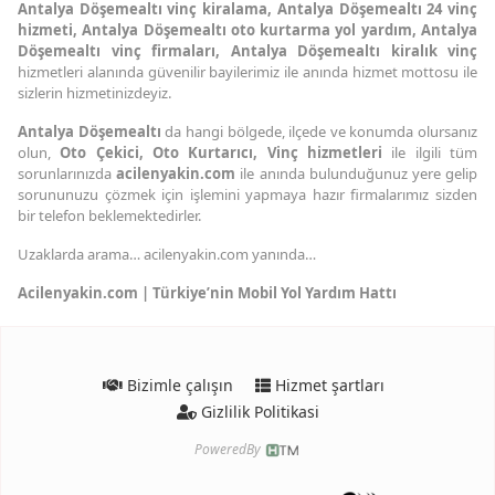
Antalya Döşemealtı vinç kiralama, Antalya Döşemealtı 24 vinç
hizmeti, Antalya Döşemealtı oto kurtarma yol yardım, Antalya
Döşemealtı vinç firmaları, Antalya Döşemealtı kiralık vinç
hizmetleri alanında güvenilir bayilerimiz ile anında hizmet mottosu ile
sizlerin hizmetinizdeyiz.
Antalya Döşemealtı
da hangi bölgede, ilçede ve konumda olursanız
olun,
Oto Çekici,
Oto Kurtarıcı,
Vinç hizmetleri
ile ilgili tüm
sorunlarınızda
acilenyakin.com
ile anında bulunduğunuz yere gelip
sorununuzu çözmek için işlemini yapmaya hazır firmalarımız sizden
bir telefon beklemektedirler.
Uzaklarda arama… acilenyakin.com yanında…
Acilenyakin.com | Türkiye’nin Mobil Yol Yardım Hattı
Bizimle çalışın
Hizmet şartları
Gizlilik Politikasi
PoweredBy