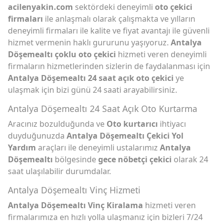
acilenyakin.com
sektördeki deneyimli
oto çekici
firmaları
ile anlaşmalı olarak çalışmakta ve yılların
deneyimli firmaları ile kalite ve fiyat avantajı ile güvenli
hizmet vermenin haklı gururunu yaşıyoruz.
Antalya
Döşemealtı çoklu oto çekici
hizmeti veren deneyimli
firmaların hizmetlerinden sizlerin de faydalanması için
Antalya Döşemealtı 24 saat açık oto çekici
ye
ulaşmak için bizi günü 24 saati arayabilirsiniz.
Antalya Döşemealtı 24 Saat Açık Oto Kurtarma
Aracınız bozulduğunda ve
Oto kurtarıcı
ihtiyacı
duyduğunuzda
Antalya Döşemealtı Çekici Yol
Yardım
araçları ile deneyimli ustalarımız
Antalya
Döşemealtı
bölgesinde
gece nöbetçi çekici
olarak 24
saat ulaşılabilir durumdalar.
Antalya Döşemealtı Vinç Hizmeti
Antalya Döşemealtı Vinç Kiralama
hizmeti veren
firmalarımıza en hızlı yolla ulaşmanız için bizleri 7/24