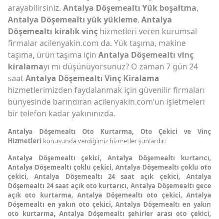
arayabilirsiniz.
Antalya Döşemealtı Yük boşaltma
,
Antalya Döşemealtı yük yükleme
,
Antalya
Döşemealtı kiralık vinç
hizmetleri veren kurumsal
firmalar acilenyakin.com da. Yük taşıma, makine
taşıma, ürün taşıma için
Antalya Döşemealtı vinç
kiralama
yı mı düşünüyorsunuz? O zaman 7 gün 24
saat
Antalya Döşemealtı Vinç Kiralama
hizmetlerimizden faydalanmak için güvenilir firmaları
bünyesinde barındıran acilenyakin.com’un işletmeleri
bir telefon kadar yakınınızda.
Antalya Döşemealtı Oto Kurtarma,
Oto Çekici ve Vinç
Hizmetleri
konusunda verdiğimiz hizmetler şunlardır:
Antalya Döşemealtı çekici, Antalya Döşemealtı kurtarıcı,
Antalya Döşemealtı çoklu çekici, Antalya Döşemealtı çoklu oto
çekici, Antalya Döşemealtı 24 saat açık çekici, Antalya
Döşemealtı 24 saat açık oto kurtarıcı, Antalya Döşemealtı gece
açık oto kurtarma, Antalya Döşemealtı oto çekici, Antalya
Döşemealtı en yakın oto çekici, Antalya Döşemealtı en yakın
oto kurtarma, Antalya Döşemealtı şehirler arası oto çekici,