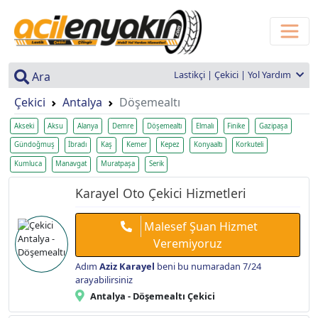
Lastikçi | Çekici | Yol Yardım
Ara
Çekici
Antalya
Döşemealtı
Akseki
Aksu
Alanya
Demre
Döşemealtı
Elmalı
Finike
Gazipaşa
Gündoğmuş
İbradı
Kaş
Kemer
Kepez
Konyaaltı
Korkuteli
Kumluca
Manavgat
Muratpaşa
Serik
Karayel Oto Çekici Hizmetleri
Malesef Şuan Hizmet
Veremiyoruz
Adım
Aziz Karayel
beni bu numaradan 7/24
arayabilirsiniz
Antalya - Döşemealtı Çekici