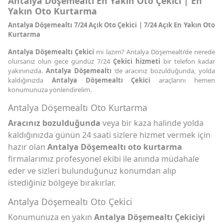
Antalya Döşemealtı En Yakın Oto Çekici | En
Yakın Oto Kurtarma
Antalya Döşemealtı 7/24 Açık Oto Çekici | 7/24 Açık En Yakın Oto
Kurtarma
Antalya Döşemealtı Çekici
mi lazım? Antalya Döşemealtı’de nerede
olursanız olun gece gündüz 7/24
Çekici hizmeti
bir telefon kadar
yakınınızda.
Antalya Döşemealtı
’de aracınız bozulduğunda, yolda
kaldığınızda
Antalya Döşemealtı Çekici
araçlarını hemen
konumunuza yönlendirelim.
Antalya Döşemealtı Oto Kurtarma
Aracınız bozulduğunda
veya bir kaza halinde yolda
kaldığınızda günün 24 saati sizlere hizmet vermek için
hazır olan
Antalya Döşemealtı oto kurtarma
firmalarımız profesyonel ekibi ile anında müdahale
eder ve sizleri bulunduğunuz konumdan alıp
istediğiniz bölgeye bırakırlar.
Antalya Döşemealtı Oto Çekici
Konumunuza en yakın
Antalya Döşemealtı Çekiciyi