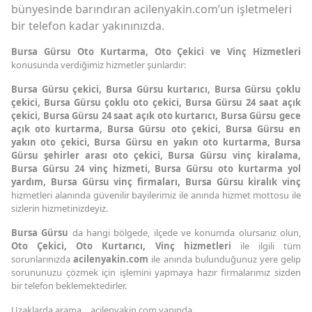
bünyesinde barındıran acilenyakin.com’un işletmeleri
bir telefon kadar yakınınızda.
Bursa Gürsu Oto Kurtarma,
Oto Çekici ve Vinç Hizmetleri
konusunda verdiğimiz hizmetler şunlardır:
Bursa Gürsu çekici, Bursa Gürsu kurtarıcı, Bursa Gürsu çoklu
çekici, Bursa Gürsu çoklu oto çekici, Bursa Gürsu 24 saat açık
çekici, Bursa Gürsu 24 saat açık oto kurtarıcı, Bursa Gürsu gece
açık oto kurtarma, Bursa Gürsu oto çekici, Bursa Gürsu en
yakın oto çekici, Bursa Gürsu en yakın oto kurtarma, Bursa
Gürsu şehirler arası oto çekici, Bursa Gürsu vinç kiralama,
Bursa Gürsu 24 vinç hizmeti, Bursa Gürsu oto kurtarma yol
yardım, Bursa Gürsu vinç firmaları, Bursa Gürsu kiralık vinç
hizmetleri alanında güvenilir bayilerimiz ile anında hizmet mottosu ile
sizlerin hizmetinizdeyiz.
Bursa Gürsu
da hangi bölgede, ilçede ve konumda olursanız olun,
Oto Çekici,
Oto Kurtarıcı,
Vinç hizmetleri
ile ilgili tüm
sorunlarınızda
acilenyakin.com
ile anında bulunduğunuz yere gelip
sorununuzu çözmek için işlemini yapmaya hazır firmalarımız sizden
bir telefon beklemektedirler.
Uzaklarda arama… acilenyakin.com yanında…