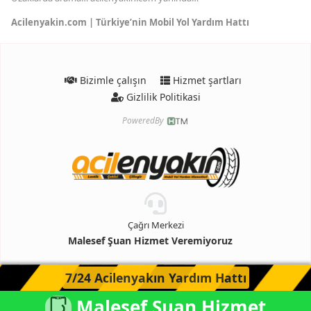
Acilenyakin.com | Türkiye’nin Mobil Yol Yardım Hattı
Bizimle çalışın
Hizmet şartları
Gizlilik Politikasi
PoweredBy
Çağrı Merkezi
Malesef Şuan Hizmet Veremiyoruz
7/24 Acilenyakın Yardım Hattı
Malesef Şuan Hizmet