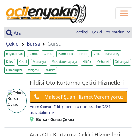
Lastikçi | Çekici | Yol Yardım
Ara
Çekici
Bursa
Gürsu
Büyükorhan
Gemlik
Gürsu
Harmancık
İnegöl
İznik
Karacabey
Keles
Kestel
Mudanya
Mustafakemalpaşa
Nilüfer
Orhaneli
Orhangazi
Osmangazi
Yenişehir
Yıldırım
Fildişi Oto Kurtarma Çekici Hizmetleri
Malesef Şuan Hizmet Veremiyoruz
Adım
Cemal Fildişi
beni bu numaradan 7/24
arayabilirsiniz
Bursa - Gürsu Çekici
Aras Oto Kurtarma Çekici Hizmetleri