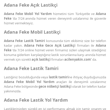
Adana Feke Açık Lastikçi
Adana Feke Mobil Yol Yardım
hizmetini tüm Türkiye’de ve
Adana
Feke
’da 7/24 anında hizmet veren deneyimli ustalarımız ile güvenle
hizmet vermekteyiz.
Adana Feke Mobil Lastikçi
Adana Feke Lastik Tamiri
konusunda tüm ekibimiz size bir telefon
kadar yakın.
Adana Feke Gece Açık Lastikçi
firmaları ile
Adana
Feke
’da 7/24 online hizmet veren firmamız sizleri ulaşmak istediğiniz
konuma giderken karşılaştığınız lastik sorunlarına karşı anında hizmet
vermek için sürekli
açık lastikçi
firmaları
acilenyakin.com’
da.
Adana Feke Lastik Tamiri
Lastiğiniz bozulduğunda veya
lastik tamiri
ne ihtiyaç duyduğunuzda
Adana Feke Mobil Yol Yardım
araçları ile deneyimli ustalarımız
Adana Feke bölgesinde
gece nöbetçi lastikçi
olarak bir telefon kadar
yakınınızda.
Adana Feke Lastik Yol Yardım
Lastiklerinizden sürekli en iyi performansı almak için tamir, onarım ve