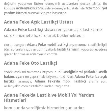
değişim yaparken lütfen deneyimli ustalardan destek alınız. Bu
konuda
acilenyakin.com
, sizlere deneyimli ustaları ile
7/24 mobil yol
yardım
hizmeti sunmak için yanıbaşınızda.
Adana Feke Açık Lastikçi Ustası
Adana Feke Lastikçi Ustası
en yakın açık lastikçimiz
sürekli hizmete hazır olarak beklemektedir.
Görünüşe göre
Adana Feke mobil lastikçi
arıyorsunuz. Lastik ile ilgili
tüm sorunlarınızda uygun fiyatlarla
lastik tamirini
yaptırabileceğiniz
güvenilir firmalar acilenyakin.com’da
Adana Feke Oto Lastikçi
Yedek lastik mi taktırmak istiyorsunuz?
Lastiğiniz mi patladı
?
Lastik
balans ayarı
mı yaptırmak istiyorsunuz? Artık
Adana Feke ’da açık
lastikçi
aramaya,
Adana Feke’da mobil lastikçi
arama son.
Acilenyakin.com bir telefon kadar uzağınızda.
Adana Feke’da Lastik ve Mobil Yol Yardım
Hizmetleri
konusunda verdiğimiz hizmetler şunlardır: