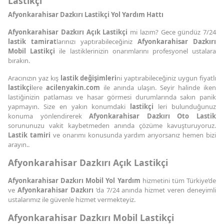
Lastikçi
Afyonkarahisar Dazkırı Lastikçi Yol Yardım Hattı
Afyonkarahisar Dazkırı Açık Lastikçi
mi lazım? Gece gündüz 7/24
lastik tamirat
larınızı yaptırabileceğiniz
Afyonkarahisar Dazkırı
Mobil Lastikçi
ile lastiklerinizin onarımlarını profesyonel ustalara
bırakın.
Aracınızın yaz kış
lastik değişimleri
ni yaptırabileceğiniz uygun fiyatlı
lastikçi
lere
acilenyakin.com
ile anında ulaşın. Seyir halinde iken
lastiğinizin patlaması ve hasar görmesi durumlarında sakın panik
yapmayın. Size en yakın konumdaki
lastikçi
leri bulunduğunuz
konuma yönlendirerek
Afyonkarahisar Dazkırı Oto Lastik
sorununuzu vakit kaybetmeden anında çözüme kavuşturuyoruz.
Lastik tamiri
ve onarımı konusunda yardım arıyorsanız hemen bizi
arayın..
Afyonkarahisar Dazkırı Açık Lastikçi
Afyonkarahisar Dazkırı Mobil Yol Yardım
hizmetini tüm Türkiye’de
ve
Afyonkarahisar Dazkırı
’da 7/24 anında hizmet veren deneyimli
ustalarımız ile güvenle hizmet vermekteyiz.
Afyonkarahisar Dazkırı Mobil Lastikçi