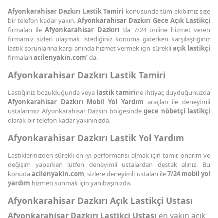
Afyonkarahisar Dazkırı Lastik Tamiri
konusunda tüm ekibimiz size
bir telefon kadar yakın.
Afyonkarahisar Dazkırı Gece Açık Lastikçi
firmaları ile
Afyonkarahisar Dazkırı
’da 7/24 online hizmet veren
firmamız sizleri ulaşmak istediğiniz konuma giderken karşılaştığınız
lastik sorunlarına karşı anında hizmet vermek için sürekli
açık lastikçi
firmaları
acilenyakin.com’
da.
Afyonkarahisar Dazkırı Lastik Tamiri
Lastiğiniz bozulduğunda veya
lastik tamiri
ne ihtiyaç duyduğunuzda
Afyonkarahisar Dazkırı Mobil Yol Yardım
araçları ile deneyimli
ustalarımız Afyonkarahisar Dazkırı bölgesinde
gece nöbetçi lastikçi
olarak bir telefon kadar yakınınızda.
Afyonkarahisar Dazkırı Lastik Yol Yardım
Lastiklerinizden sürekli en iyi performansı almak için tamir, onarım ve
değişim yaparken lütfen deneyimli ustalardan destek alınız. Bu
konuda
acilenyakin.com
, sizlere deneyimli ustaları ile
7/24 mobil yol
yardım
hizmeti sunmak için yanıbaşınızda.
Afyonkarahisar Dazkırı Açık Lastikçi Ustası
Afyonkarahisar Dazkırı Lastikçi Ustası
en yakın açık