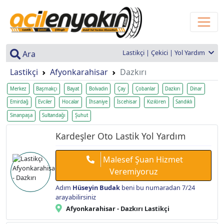
Lastikçi | Çekici | Yol Yardım
Ara
Lastikçi
Afyonkarahisar
Dazkırı
Merkez
Başmakçı
Bayat
Bolvadin
Çay
Çobanlar
Dazkırı
Dinar
Emirdağ
Evciler
Hocalar
İhsaniye
İscehisar
Kızılören
Sandıklı
Sinanpaşa
Sultandağı
Şuhut
Kardeşler Oto Lastik Yol Yardım
Malesef Şuan Hizmet
Veremiyoruz
Adım
Hüseyin Budak
beni bu numaradan 7/24
arayabilirsiniz
Afyonkarahisar - Dazkırı Lastikçi