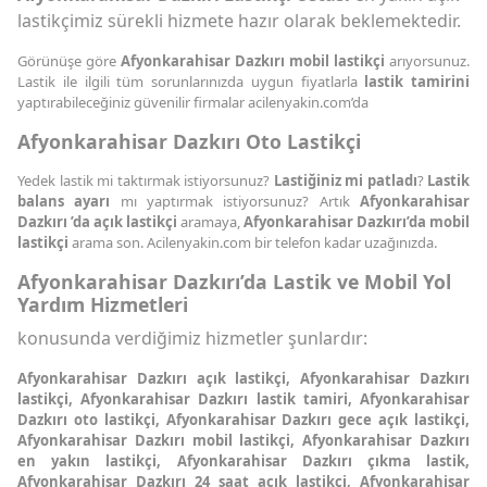
lastikçimiz sürekli hizmete hazır olarak beklemektedir.
Görünüşe göre
Afyonkarahisar Dazkırı mobil lastikçi
arıyorsunuz.
Lastik ile ilgili tüm sorunlarınızda uygun fiyatlarla
lastik tamirini
yaptırabileceğiniz güvenilir firmalar acilenyakin.com’da
Afyonkarahisar Dazkırı Oto Lastikçi
Yedek lastik mi taktırmak istiyorsunuz?
Lastiğiniz mi patladı
?
Lastik
balans ayarı
mı yaptırmak istiyorsunuz? Artık
Afyonkarahisar
Dazkırı ’da açık lastikçi
aramaya,
Afyonkarahisar Dazkırı’da mobil
lastikçi
arama son. Acilenyakin.com bir telefon kadar uzağınızda.
Afyonkarahisar Dazkırı’da Lastik ve Mobil Yol
Yardım Hizmetleri
konusunda verdiğimiz hizmetler şunlardır:
Afyonkarahisar Dazkırı açık lastikçi, Afyonkarahisar Dazkırı
lastikçi, Afyonkarahisar Dazkırı lastik tamiri, Afyonkarahisar
Dazkırı oto lastikçi, Afyonkarahisar Dazkırı gece açık lastikçi,
Afyonkarahisar Dazkırı mobil lastikçi, Afyonkarahisar Dazkırı
en yakın lastikçi, Afyonkarahisar Dazkırı çıkma lastik,
Afyonkarahisar Dazkırı 24 saat açık lastikçi, Afyonkarahisar