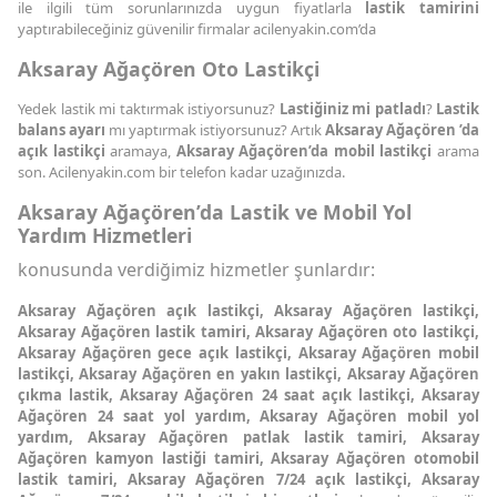
ile ilgili tüm sorunlarınızda uygun fiyatlarla
lastik tamirini
yaptırabileceğiniz güvenilir firmalar acilenyakin.com’da
Aksaray Ağaçören Oto Lastikçi
Yedek lastik mi taktırmak istiyorsunuz?
Lastiğiniz mi patladı
?
Lastik
balans ayarı
mı yaptırmak istiyorsunuz? Artık
Aksaray Ağaçören ’da
açık lastikçi
aramaya,
Aksaray Ağaçören’da mobil lastikçi
arama
son. Acilenyakin.com bir telefon kadar uzağınızda.
Aksaray Ağaçören’da Lastik ve Mobil Yol
Yardım Hizmetleri
konusunda verdiğimiz hizmetler şunlardır:
Aksaray Ağaçören açık lastikçi, Aksaray Ağaçören lastikçi,
Aksaray Ağaçören lastik tamiri, Aksaray Ağaçören oto lastikçi,
Aksaray Ağaçören gece açık lastikçi, Aksaray Ağaçören mobil
lastikçi, Aksaray Ağaçören en yakın lastikçi, Aksaray Ağaçören
çıkma lastik, Aksaray Ağaçören 24 saat açık lastikçi, Aksaray
Ağaçören 24 saat yol yardım, Aksaray Ağaçören mobil yol
yardım, Aksaray Ağaçören patlak lastik tamiri, Aksaray
Ağaçören kamyon lastiği tamiri, Aksaray Ağaçören otomobil
lastik tamiri, Aksaray Ağaçören 7/24 açık lastikçi, Aksaray