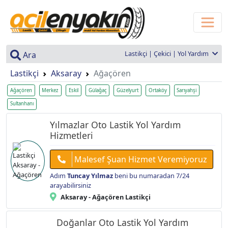
Lastikçi | Çekici | Yol Yardım
Ara
Lastikçi
Aksaray
Ağaçören
Ağaçören
Merkez
Eskil
Gülağaç
Güzelyurt
Ortaköy
Sarıyahşi
Sultanhanı
Yılmazlar Oto Lastik Yol Yardım
Hizmetleri
Malesef Şuan Hizmet Veremiyoruz
Adım
Tuncay Yılmaz
beni bu numaradan 7/24
arayabilirsiniz
Aksaray - Ağaçören Lastikçi
Doğanlar Oto Lastik Yol Yardım