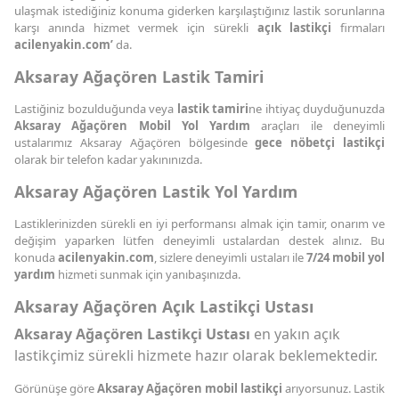
ulaşmak istediğiniz konuma giderken karşılaştığınız lastik sorunlarına
karşı anında hizmet vermek için sürekli
açık lastikçi
firmaları
acilenyakin.com’
da.
Aksaray Ağaçören Lastik Tamiri
Lastiğiniz bozulduğunda veya
lastik tamiri
ne ihtiyaç duyduğunuzda
Aksaray Ağaçören Mobil Yol Yardım
araçları ile deneyimli
ustalarımız Aksaray Ağaçören bölgesinde
gece nöbetçi lastikçi
olarak bir telefon kadar yakınınızda.
Aksaray Ağaçören Lastik Yol Yardım
Lastiklerinizden sürekli en iyi performansı almak için tamir, onarım ve
değişim yaparken lütfen deneyimli ustalardan destek alınız. Bu
konuda
acilenyakin.com
, sizlere deneyimli ustaları ile
7/24 mobil yol
yardım
hizmeti sunmak için yanıbaşınızda.
Aksaray Ağaçören Açık Lastikçi Ustası
Aksaray Ağaçören Lastikçi Ustası
en yakın açık
lastikçimiz sürekli hizmete hazır olarak beklemektedir.
Görünüşe göre
Aksaray Ağaçören mobil lastikçi
arıyorsunuz. Lastik