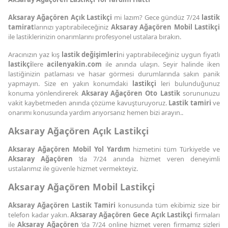
Aksaray Ağaçören Açık Lastikçi
mi lazım? Gece gündüz 7/24
lastik
tamirat
larınızı yaptırabileceğiniz
Aksaray Ağaçören Mobil Lastikçi
ile lastiklerinizin onarımlarını profesyonel ustalara bırakın.
Aracınızın yaz kış
lastik değişimleri
ni yaptırabileceğiniz uygun fiyatlı
lastikçi
lere
acilenyakin.com
ile anında ulaşın. Seyir halinde iken
lastiğinizin patlaması ve hasar görmesi durumlarında sakın panik
yapmayın. Size en yakın konumdaki
lastikçi
leri bulunduğunuz
konuma yönlendirerek
Aksaray Ağaçören Oto Lastik
sorununuzu
vakit kaybetmeden anında çözüme kavuşturuyoruz.
Lastik tamiri
ve
onarımı konusunda yardım arıyorsanız hemen bizi arayın..
Aksaray Ağaçören Açık Lastikçi
Aksaray Ağaçören Mobil Yol Yardım
hizmetini tüm Türkiye’de ve
Aksaray Ağaçören
’da 7/24 anında hizmet veren deneyimli
ustalarımız ile güvenle hizmet vermekteyiz.
Aksaray Ağaçören Mobil Lastikçi
Aksaray Ağaçören Lastik Tamiri
konusunda tüm ekibimiz size bir
telefon kadar yakın.
Aksaray Ağaçören Gece Açık Lastikçi
firmaları
ile
Aksaray Ağaçören
’da 7/24 online hizmet veren firmamız sizleri