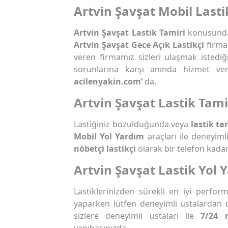
Artvin Şavşat Mobil Lasti
Artvin Şavşat Lastik Tamiri
konusunda 
Artvin Şavşat Gece Açık Lastikçi
firmal
veren firmamız sizleri ulaşmak istediğ
sorunlarına karşı anında hizmet ve
acilenyakin.com’
da.
Artvin Şavşat Lastik Tami
Lastiğiniz bozulduğunda veya
lastik ta
Mobil Yol Yardım
araçları ile deneyim
nöbetçi lastikçi
olarak bir telefon kadar
Artvin Şavşat Lastik Yol 
Lastiklerinizden sürekli en iyi perfo
yaparken lütfen deneyimli ustalardan 
sizlere deneyimli ustaları ile
7/24 
yanıbaşınızda.