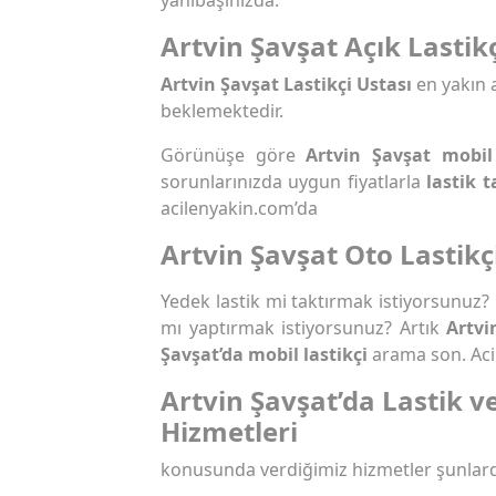
Artvin Şavşat Açık Lastikç
Artvin Şavşat Lastikçi Ustası
en yakın 
beklemektedir.
Görünüşe göre
Artvin Şavşat mobil
sorunlarınızda uygun fiyatlarla
lastik t
acilenyakin.com’da
Artvin Şavşat Oto Lastikç
Yedek lastik mi taktırmak istiyorsunuz?
mı yaptırmak istiyorsunuz? Artık
Artvi
Şavşat’da mobil lastikçi
arama son. Aci
Artvin Şavşat’da Lastik v
Hizmetleri
konusunda verdiğimiz hizmetler şunlard