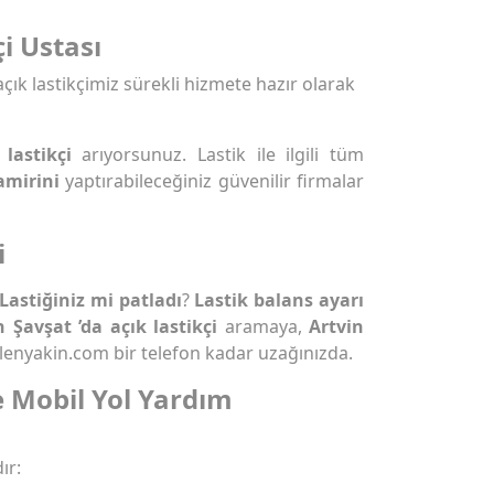
i Ustası
açık lastikçimiz sürekli hizmete hazır olarak
 lastikçi
arıyorsunuz. Lastik ile ilgili tüm
amirini
yaptırabileceğiniz güvenilir firmalar
i
Lastiğiniz mi patladı
?
Lastik balans ayarı
n Şavşat ’da açık lastikçi
aramaya,
Artvin
lenyakin.com bir telefon kadar uzağınızda.
e Mobil Yol Yardım
ır: