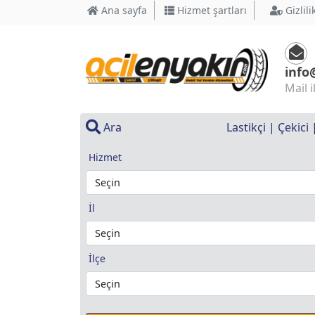
Ana sayfa
Hizmet şartları
Gizlili
info
Mail i
Ara
Lastikçi | Çekici
Hizmet
İl
İlçe