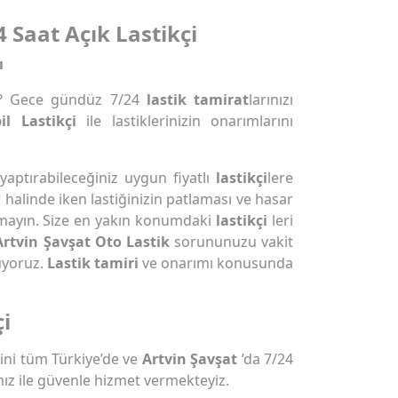
4 Saat Açık Lastikçi
ı
? Gece gündüz 7/24
lastik tamirat
larınızı
l Lastikçi
ile lastiklerinizin onarımlarını
 yaptırabileceğiniz uygun fiyatlı
lastikçi
lere
r halinde iken lastiğinizin patlaması ve hasar
mayın. Size en yakın konumdaki
lastikçi
leri
Artvin Şavşat Oto Lastik
sorununuzu vakit
uyoruz.
Lastik tamiri
ve onarımı konusunda
çi
ni tüm Türkiye’de ve
Artvin Şavşat
’da 7/24
ız ile güvenle hizmet vermekteyiz.