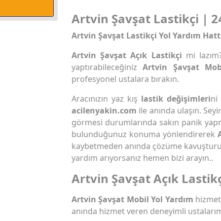
Artvin Şavşat Lastikçi | 2
Artvin Şavşat Lastikçi Yol Yardım Hatt
Artvin Şavşat Açık Lastikçi
mi lazım
yaptırabileceğiniz
Artvin Şavşat Mobi
profesyonel ustalara bırakın.
Aracınızın yaz kış
lastik değişimleri
ni
acilenyakin.com
ile anında ulaşın. Seyi
görmesi durumlarında sakın panik yap
bulunduğunuz konuma yönlendirerek
kaybetmeden anında çözüme kavuştur
yardım arıyorsanız hemen bizi arayın..
Artvin Şavşat Açık Lastik
Artvin Şavşat Mobil Yol Yardım
hizmeti
anında hizmet veren deneyimli ustalarım