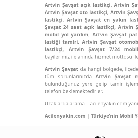
Artvin Şavşat açık lastikçi, Artvin Şa
Artvin Şavşat oto lastikçi, Artvin Şav
lastikçi, Artvin Şavşat en yakın las
Şavşat 24 saat açık lastikçi, Artvin
mobil yol yardım, Artvin Şavşat pat
lastiği tamiri, Artvin Şavşat otomob
lastikçi, Artvin Şavşat 7/24 mobi
bayilerimiz ile anında hizmet mottosu ile
Artvin Şavşat
da hangi bölgede, ilçede 
tüm sorunlarınızda
Artvin Şavşat 
bulunduğunuz yere gelip tamir işlem
telefon beklemektedirler.
Uzaklarda arama… acilenyakin.com yan
Acilenyakin.com | Türkiye’nin Mobil Y