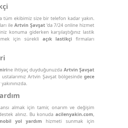
kçi
tüm ekibimiz size bir telefon kadar yakın.
arı ile
Artvin Şavşat
’da 7/24 online hizmet
iniz konuma giderken karşılaştığınız lastik
rmek için sürekli
açık lastikçi
firmaları
ri
miri
ne ihtiyaç duyduğunuzda
Artvin Şavşat
li ustalarımız Artvin Şavşat bölgesinde
gece
 yakınınızda.
Yardım
rmansı almak için tamir, onarım ve değişim
destek alınız. Bu konuda
acilenyakin.com
,
mobil yol yardım
hizmeti sunmak için