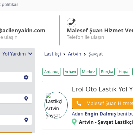
k politikası
@acilenyakin.com
Malesef Şuan Hizmet Ve
le ulaşın
Telefon ile ulaşın
 | Yol Yardım
Lastikçi
Artvin
Şavşat
Ardanuç
Arhavi
Merkez
Borçka
Hopa
Erol Oto Lastik Yol 
Malesef Şuan Hizme
Adım
Engin Dalmış
beni bu
Artvin - Şavşat Lastikç