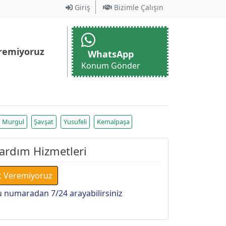
Giriş
Bizimle Çalışın
remiyoruz
WhatsApp
Konum Gönder
Murgul
Şavşat
Yusufeli
Kemalpaşa
Yardım Hizmetleri
t Veremiyoruz
 numaradan 7/24 arayabilirsiniz
i