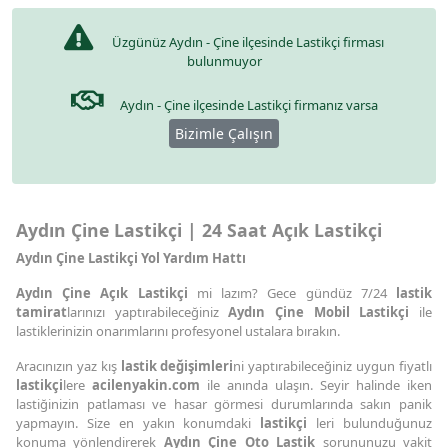
Üzgünüz Aydın - Çine ilçesinde Lastikçi firması
bulunmuyor
Aydın - Çine ilçesinde Lastikçi firmanız varsa
Bizimle Çalışın
Aydın Çine Lastikçi | 24 Saat Açık Lastikçi
Aydın Çine Lastikçi Yol Yardım Hattı
Aydın Çine Açık Lastikçi
mi lazım? Gece gündüz 7/24
lastik
tamirat
larınızı yaptırabileceğiniz
Aydın Çine Mobil Lastikçi
ile
lastiklerinizin onarımlarını profesyonel ustalara bırakın.
Aracınızın yaz kış
lastik değişimleri
ni yaptırabileceğiniz uygun fiyatlı
lastikçi
lere
acilenyakin.com
ile anında ulaşın. Seyir halinde iken
lastiğinizin patlaması ve hasar görmesi durumlarında sakın panik
yapmayın. Size en yakın konumdaki
lastikçi
leri bulunduğunuz
konuma yönlendirerek
Aydın Çine Oto Lastik
sorununuzu vakit