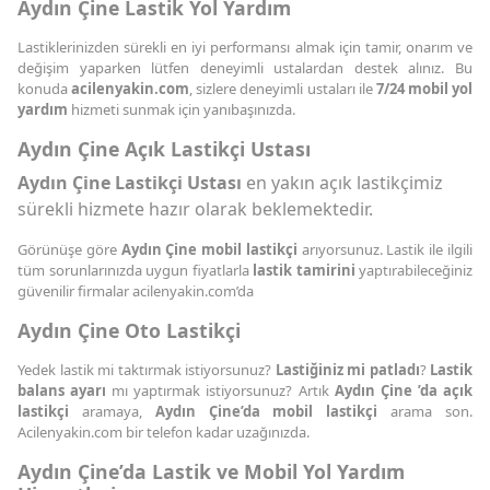
Aydın Çine Lastik Yol Yardım
Lastiklerinizden sürekli en iyi performansı almak için tamir, onarım ve
değişim yaparken lütfen deneyimli ustalardan destek alınız. Bu
konuda
acilenyakin.com
, sizlere deneyimli ustaları ile
7/24 mobil yol
yardım
hizmeti sunmak için yanıbaşınızda.
Aydın Çine Açık Lastikçi Ustası
Aydın Çine Lastikçi Ustası
en yakın açık lastikçimiz
sürekli hizmete hazır olarak beklemektedir.
Görünüşe göre
Aydın Çine mobil lastikçi
arıyorsunuz. Lastik ile ilgili
tüm sorunlarınızda uygun fiyatlarla
lastik tamirini
yaptırabileceğiniz
güvenilir firmalar acilenyakin.com’da
Aydın Çine Oto Lastikçi
Yedek lastik mi taktırmak istiyorsunuz?
Lastiğiniz mi patladı
?
Lastik
balans ayarı
mı yaptırmak istiyorsunuz? Artık
Aydın Çine ’da açık
lastikçi
aramaya,
Aydın Çine’da mobil lastikçi
arama son.
Acilenyakin.com bir telefon kadar uzağınızda.
Aydın Çine’da Lastik ve Mobil Yol Yardım