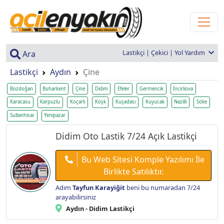
Lastikçi | Çekici | Yol Yardım
Ara
Lastikçi
Aydın
Çine
Bozdoğan
Buharkent
Çine
Didim
Efeler
Germencik
İncirliova
Karacasu
Karpuzlu
Koçarlı
Köşk
Kuşadası
Kuyucak
Nazilli
Söke
Sultanhisar
Yenipazar
Didim Oto Lastik 7/24 Açık Lastikçi
Bu Web Sitesi Komple Yazılımı İle
Birlikte Satılıktır.
Adım
Tayfun Karayiğit
beni bu numaradan 7/24
arayabilirsiniz
Aydın - Didim Lastikçi