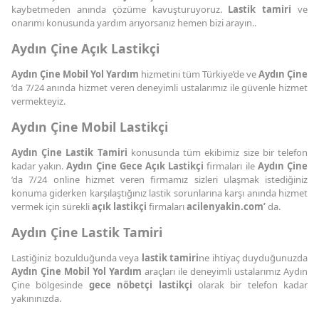
kaybetmeden anında çözüme kavuşturuyoruz.
Lastik tamiri
ve
onarımı konusunda yardım arıyorsanız hemen bizi arayın..
Aydın Çine Açık Lastikçi
Aydın Çine Mobil Yol Yardım
hizmetini tüm Türkiye’de ve
Aydın Çine
’da 7/24 anında hizmet veren deneyimli ustalarımız ile güvenle hizmet
vermekteyiz.
Aydın Çine Mobil Lastikçi
Aydın Çine Lastik Tamiri
konusunda tüm ekibimiz size bir telefon
kadar yakın.
Aydın Çine Gece Açık Lastikçi
firmaları ile
Aydın Çine
’da 7/24 online hizmet veren firmamız sizleri ulaşmak istediğiniz
konuma giderken karşılaştığınız lastik sorunlarına karşı anında hizmet
vermek için sürekli
açık lastikçi
firmaları
acilenyakin.com’
da.
Aydın Çine Lastik Tamiri
Lastiğiniz bozulduğunda veya
lastik tamiri
ne ihtiyaç duyduğunuzda
Aydın Çine Mobil Yol Yardım
araçları ile deneyimli ustalarımız Aydın
Çine bölgesinde
gece nöbetçi lastikçi
olarak bir telefon kadar
yakınınızda.