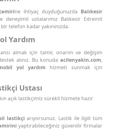
tamiri
ne ihtiyaç duyduğunuzda
Balıkesir
ile deneyimli ustalarımız Balıkesir Edremit
bir telefon kadar yakınınızda.
Yol Yardım
rmansı almak için tamir, onarım ve değişim
destek alınız. Bu konuda
acilenyakin.com
,
mobil yol yardım
hizmeti sunmak için
tikçi Ustası
kın açık lastikçimiz sürekli hizmete hazır
il lastikçi
arıyorsunuz. Lastik ile ilgili tüm
amirini
yaptırabileceğiniz güvenilir firmalar