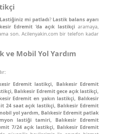
tikçi
Lastiğiniz mi patladı
?
Lastik balans ayarı
ıkesir Edremit ’da açık lastikçi
aramaya,
ma son. Acilenyakin.com bir telefon kadar
ik ve Mobil Yol Yardım
ır:
kesir Edremit lastikçi, Balıkesir Edremit
tikçi, Balıkesir Edremit gece açık lastikçi,
kesir Edremit en yakın lastikçi, Balıkesir
t 24 saat açık lastikçi, Balıkesir Edremit
mobil yol yardım, Balıkesir Edremit patlak
amyon lastiği tamiri, Balıkesir Edremit
emit 7/24 açık lastikçi, Balıkesir Edremit