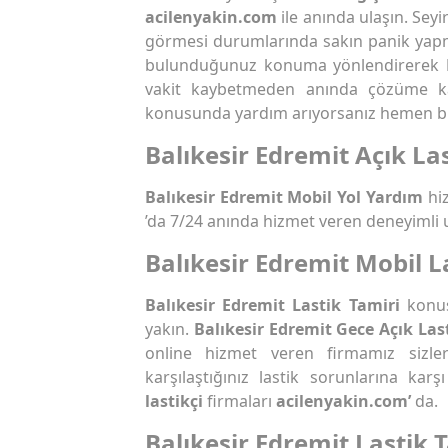
acilenyakin.com
ile anında ulaşın. Seyi
görmesi durumlarında sakın panik yap
bulunduğunuz konuma yönlendirerek
vakit kaybetmeden anında çözüme k
konusunda yardım arıyorsanız hemen biz
Balıkesir Edremit Açık Las
Balıkesir Edremit Mobil Yol Yardım
hiz
’da 7/24 anında hizmet veren deneyimli 
Balıkesir Edremit Mobil L
Balıkesir Edremit Lastik Tamiri
konu
yakın.
Balıkesir Edremit Gece Açık Las
online hizmet veren firmamız sizle
karşılaştığınız lastik sorunlarına ka
lastikçi
firmaları
acilenyakin.com’
da.
Balıkesir Edremit Lastik 