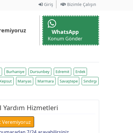
Giriş
Bizimle Çalışın
remiyoruz
WhatsApp
Konum Gönder
ç
Burhaniye
Dursunbey
Edremit
Erdek
Kepsut
Manyas
Marmara
Savaştepe
Sındırgı
ol Yardım Hizmetleri
t Veremiyoruz
numaradan 7/24 arayabilirsiniz