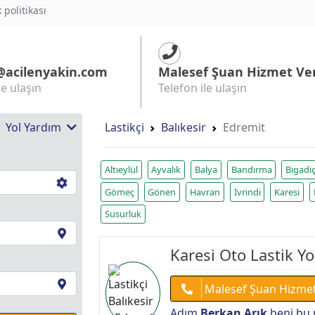
k politikası
@acilenyakin.com
Malesef Şuan Hizmet Ve
le ulaşın
Telefon ile ulaşın
 | Yol Yardım
Lastikçi
Balıkesir
Edremit
Altıeylül
Ayvalık
Balya
Bandırma
Bigadi
Gömeç
Gönen
Havran
İvrindi
Karesi
Susurluk
Karesi Oto Lastik Y
Malesef Şuan Hizme
Adım
Berkan Arık
beni bu 