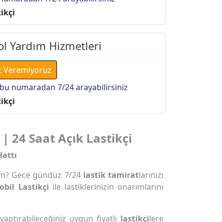
ikçi
l Yardım Hizmetleri
t Veremiyoruz
bu numaradan 7/24 arayabilirsiniz
ikçi
 | 24 Saat Açık Lastikçi
Hattı
ım? Gece gündüz 7/24
lastik tamirat
larınızı
obil Lastikçi
ile lastiklerinizin onarımlarını
 yaptırabileceğiniz uygun fiyatlı
lastikçi
lere