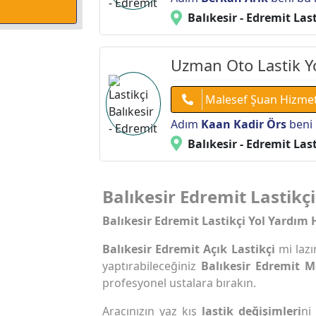
Balıkesir - Edremit Last
Uzman Oto Lastik Yo
Malesef Şuan Hizme
Adım
Kaan Kadir Örs
beni 
Balıkesir - Edremit Last
Balıkesir Edremit Lastikçi
Balıkesir Edremit Lastikçi Yol Yardım 
Balıkesir Edremit Açık Lastikçi
mi laz
yaptırabileceğiniz
Balıkesir Edremit M
profesyonel ustalara bırakın.
Aracınızın yaz kış
lastik değişimleri
ni