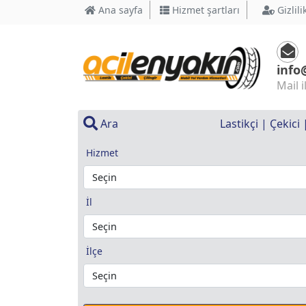
Ana sayfa
Hizmet şartları
Gizlili
info
Mail i
Ara
Lastikçi | Çekici
Hizmet
İl
İlçe