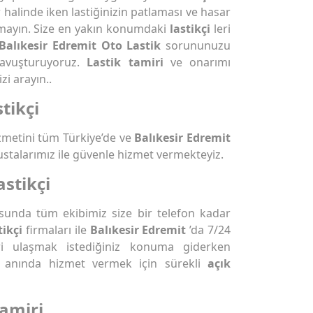
r halinde iken lastiğinizin patlaması ve hasar
mayın. Size en yakın konumdaki
lastikçi
leri
Balıkesir Edremit Oto Lastik
sorununuzu
avuşturuyoruz.
Lastik tamiri
ve onarımı
i arayın..
tikçi
metini tüm Türkiye’de ve
Balıkesir Edremit
ustalarımız ile güvenle hizmet vermekteyiz.
astikçi
sunda tüm ekibimiz size bir telefon kadar
tikçi
firmaları ile
Balıkesir Edremit
’da 7/24
ri ulaşmak istediğiniz konuma giderken
rşı anında hizmet vermek için sürekli
açık
Tamiri