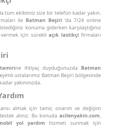
 tüm ekibimiz size bir telefon kadar yakın.
rmaları ile
Batman Beşiri
’da 7/24 online
istediğiniz konuma giderken karşılaştığınız
 vermek için sürekli
açık lastikçi
firmaları
iri
tamiri
ne ihtiyaç duyduğunuzda
Batman
neyimli ustalarımız Batman Beşiri bölgesinde
 kadar yakınınızda.
 Yardım
rmansı almak için tamir, onarım ve değişim
destek alınız. Bu konuda
acilenyakin.com
,
mobil yol yardım
hizmeti sunmak için