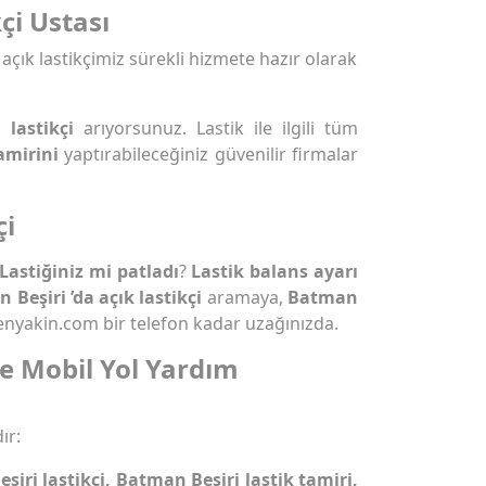
çi Ustası
 açık lastikçimiz sürekli hizmete hazır olarak
 lastikçi
arıyorsunuz. Lastik ile ilgili tüm
amirini
yaptırabileceğiniz güvenilir firmalar
çi
Lastiğiniz mi patladı
?
Lastik balans ayarı
 Beşiri ’da açık lastikçi
aramaya,
Batman
enyakin.com bir telefon kadar uzağınızda.
ve Mobil Yol Yardım
ır:
şiri lastikçi, Batman Beşiri lastik tamiri,