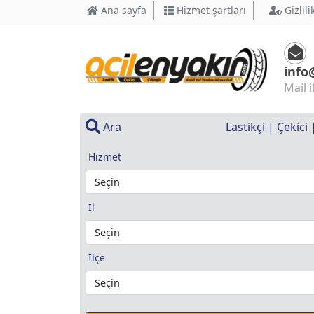
Ana sayfa
Hizmet şartları
Gizlili
info
Mail i
Ara
Lastikçi | Çekici
Hizmet
İl
İlçe