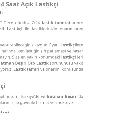
4 Saat Açık Lastikçi
tı
? Gece gündüz 7/24
lastik tamirat
larınızı
il Lastikçi
ile lastiklerinizin onarımlarını
 yaptırabileceğiniz uygun fiyatlı
lastikçi
lere
r halinde iken lastiğinizin patlaması ve hasar
mayın. Size en yakın konumdaki
lastikçi
leri
atman Beşiri Oto Lastik
sorununuzu vakit
uyoruz.
Lastik tamiri
ve onarımı konusunda
çi
etini tüm Türkiye’de ve
Batman Beşiri
’da
larımız ile güvenle hizmet vermekteyiz.
ikçi