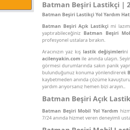
Batman Beşiri Lastikçi | 2
Batman Beşiri Lastikçi Yol Yardım Hat
Batman Beşiri Açık Lastikçi
mi lazım
yaptırabileceğiniz
Batman Beşiri Mob
profesyonel ustalara bırakın.
Aracınızın yaz kış
lastik değişimleri
ni
acilenyakin.com
ile anında ulaşın. Seyi
görmesi durumlarında sakın panik yap
bulunduğunuz konuma yönlendirerek
B
kaybetmeden anında çözüme kavuştur
yardım arıyorsanız hemen bizi arayın..
Batman Beşiri Açık Lastik
Batman Beşiri Mobil Yol Yardım
hizm
7/24 anında hizmet veren deneyimli usta
Batman Beşiri Mobil Last