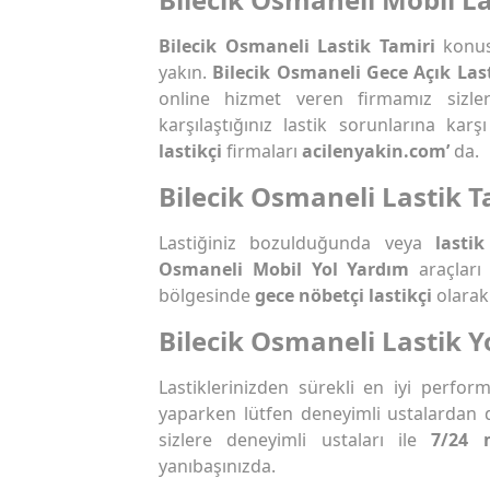
Bilecik Osmaneli Lastik Tamiri
konus
yakın.
Bilecik Osmaneli Gece Açık Last
online hizmet veren firmamız sizle
karşılaştığınız lastik sorunlarına ka
lastikçi
firmaları
acilenyakin.com’
da.
Bilecik Osmaneli Lastik T
Lastiğiniz bozulduğunda veya
lastik
Osmaneli Mobil Yol Yardım
araçları
bölgesinde
gece nöbetçi lastikçi
olarak 
Bilecik Osmaneli Lastik Y
Lastiklerinizden sürekli en iyi perfo
yaparken lütfen deneyimli ustalardan 
sizlere deneyimli ustaları ile
7/24 
yanıbaşınızda.