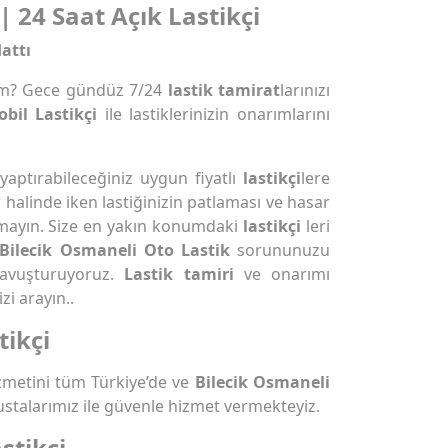
| 24 Saat Açık Lastikçi
attı
ım? Gece gündüz 7/24
lastik tamirat
larınızı
bil Lastikçi
ile lastiklerinizin onarımlarını
 yaptırabileceğiniz uygun fiyatlı
lastikçi
lere
r halinde iken lastiğinizin patlaması ve hasar
mayın. Size en yakın konumdaki
lastikçi
leri
Bilecik Osmaneli Oto Lastik
sorununuzu
avuşturuyoruz.
Lastik tamiri
ve onarımı
i arayın..
tikçi
metini tüm Türkiye’de ve
Bilecik Osmaneli
ustalarımız ile güvenle hizmet vermekteyiz.
stikçi