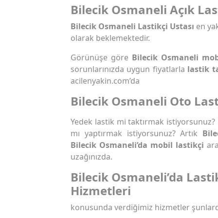
Bilecik Osmaneli Açık Las
Bilecik Osmaneli Lastikçi Ustası
en yak
olarak beklemektedir.
Görünüşe göre
Bilecik Osmaneli mobi
sorunlarınızda uygun fiyatlarla
lastik t
acilenyakin.com’da
Bilecik Osmaneli Oto Last
Yedek lastik mi taktırmak istiyorsunuz?
mı yaptırmak istiyorsunuz? Artık
Bil
Bilecik Osmaneli’da mobil lastikçi
ara
uzağınızda.
Bilecik Osmaneli’da Lasti
Hizmetleri
konusunda verdiğimiz hizmetler şunlard