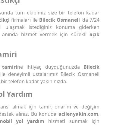
unda tüm ekibimiz size bir telefon kadar
ikçi
firmaları ile
Bilecik Osmaneli
’da 7/24
ri ulaşmak istediğiniz konuma giderken
rşı anında hizmet vermek için sürekli
açık
amiri
 tamiri
ne ihtiyaç duyduğunuzda
Bilecik
 ile deneyimli ustalarımız Bilecik Osmaneli
bir telefon kadar yakınınızda.
ol Yardım
rmansı almak için tamir, onarım ve değişim
destek alınız. Bu konuda
acilenyakin.com
,
mobil yol yardım
hizmeti sunmak için