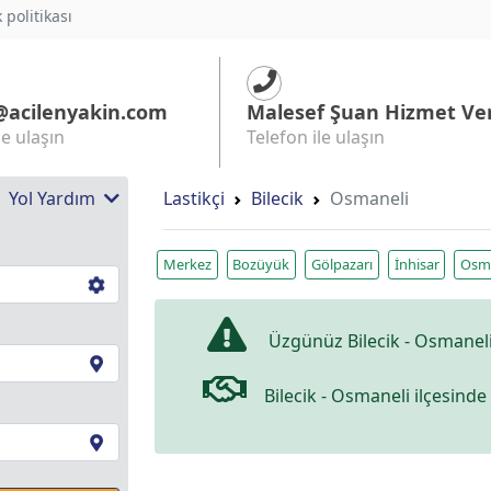
k politikası
@acilenyakin.com
Malesef Şuan Hizmet Ve
le ulaşın
Telefon ile ulaşın
 | Yol Yardım
Lastikçi
Bilecik
Osmaneli
Merkez
Bozüyük
Gölpazarı
İnhisar
Osm
Üzgünüz Bilecik - Osmaneli
Bilecik - Osmaneli ilçesinde