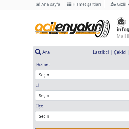
Ana sayfa
Hizmet şartları
Gizlili
info
Mail i
Ara
Lastikçi | Çekici
Hizmet
İl
İlçe