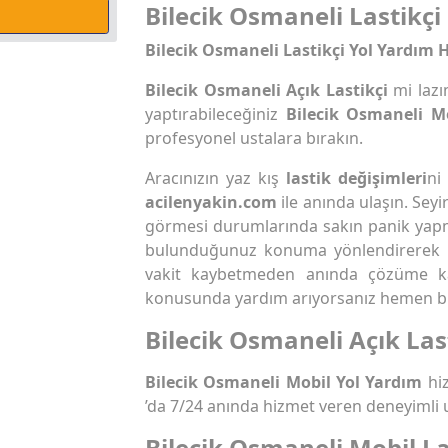
Bilecik Osmaneli Lastikçi 
Bilecik Osmaneli Lastikçi Yol Yardım H
Bilecik Osmaneli Açık Lastikçi
mi laz
yaptırabileceğiniz
Bilecik Osmaneli Mo
profesyonel ustalara bırakın.
Aracınızın yaz kış
lastik değişimleri
ni
acilenyakin.com
ile anında ulaşın. Seyi
görmesi durumlarında sakın panik yap
bulunduğunuz konuma yönlendirerek
vakit kaybetmeden anında çözüme k
konusunda yardım arıyorsanız hemen biz
Bilecik Osmaneli Açık Las
Bilecik Osmaneli Mobil Yol Yardım
hiz
’da 7/24 anında hizmet veren deneyimli 
Bilecik Osmaneli Mobil La