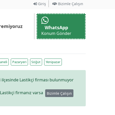
Giriş
Bizimle Çalışın
remiyoruz
WhatsApp
Konum Gönder
aneli
Pazaryeri
Söğüt
Yenipazar
 ilçesinde Lastikçi firması bulunmuyor
 Lastikçi firmanız varsa
Bizimle Çalışın