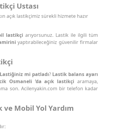
tikçi Ustası
ın açık lastikçimiz sürekli hizmete hazır
l lastikçi
arıyorsunuz. Lastik ile ilgili tüm
amirini
yaptırabileceğiniz güvenilir firmalar
ikçi
Lastiğiniz mi patladı
?
Lastik balans ayarı
ecik Osmaneli ’da açık lastikçi
aramaya,
ma son. Acilenyakin.com bir telefon kadar
k ve Mobil Yol Yardım
ır: