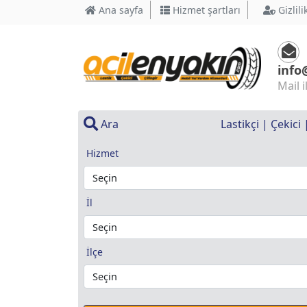
Ana sayfa
Hizmet şartları
Gizlili
info
Mail i
Ara
Lastikçi | Çekici
Hizmet
İl
İlçe