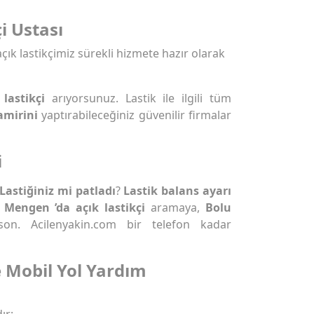
i Ustası
çık lastikçimiz sürekli hizmete hazır olarak
lastikçi
arıyorsunuz. Lastik ile ilgili tüm
amirini
yaptırabileceğiniz güvenilir firmalar
i
Lastiğiniz mi patladı
?
Lastik balans ayarı
 Mengen ’da açık lastikçi
aramaya,
Bolu
n. Acilenyakin.com bir telefon kadar
 Mobil Yol Yardım
ır: