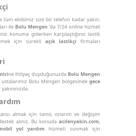
kçi
tüm ekibimiz size bir telefon kadar yakın.
arı ile
Bolu Mengen
’da 7/24 online hizmet
iniz konuma giderken karşılaştığınız lastik
rmek için sürekli
açık lastikçi
firmaları
ri
miri
ne ihtiyaç duyduğunuzda
Bolu Mengen
li ustalarımız Bolu Mengen bölgesinde
gece
 yakınınızda.
Yardım
rmansı almak için tamir, onarım ve değişim
destek alınız. Bu konuda
acilenyakin.com
,
mobil yol yardım
hizmeti sunmak için