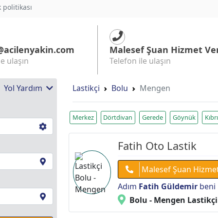
k politikası
@acilenyakin.com
Malesef Şuan Hizmet Ve
le ulaşın
Telefon ile ulaşın
 | Yol Yardım
Lastikçi
Bolu
Mengen
Merkez
Dörtdivan
Gerede
Göynük
Kıbr
Fatih Oto Lastik
Malesef Şuan Hizme
Adım
Fatih Güldemir
beni 
Bolu - Mengen Lastikçi