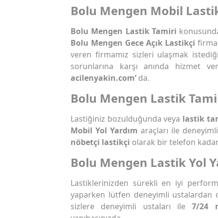
Bolu Mengen Mobil Lasti
Bolu Mengen Lastik Tamiri
konusunda 
Bolu Mengen Gece Açık Lastikçi
firmal
veren firmamız sizleri ulaşmak istediğ
sorunlarına karşı anında hizmet ve
acilenyakin.com’
da.
Bolu Mengen Lastik Tami
Lastiğiniz bozulduğunda veya
lastik ta
Mobil Yol Yardım
araçları ile deneyim
nöbetçi lastikçi
olarak bir telefon kadar
Bolu Mengen Lastik Yol 
Lastiklerinizden sürekli en iyi perfo
yaparken lütfen deneyimli ustalardan 
sizlere deneyimli ustaları ile
7/24 
yanıbaşınızda.