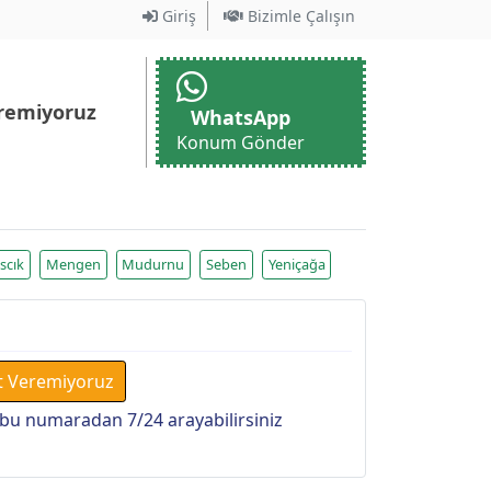
Giriş
Bizimle Çalışın
remiyoruz
WhatsApp
Konum Gönder
ıscık
Mengen
Mudurnu
Seben
Yeniçağa
t Veremiyoruz
bu numaradan 7/24 arayabilirsiniz