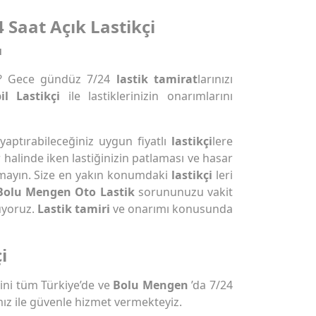
 Saat Açık Lastikçi
ı
? Gece gündüz 7/24
lastik tamirat
larınızı
l Lastikçi
ile lastiklerinizin onarımlarını
 yaptırabileceğiniz uygun fiyatlı
lastikçi
lere
r halinde iken lastiğinizin patlaması ve hasar
mayın. Size en yakın konumdaki
lastikçi
leri
Bolu Mengen Oto Lastik
sorununuzu vakit
uyoruz.
Lastik tamiri
ve onarımı konusunda
i
ni tüm Türkiye’de ve
Bolu Mengen
’da 7/24
ız ile güvenle hizmet vermekteyiz.