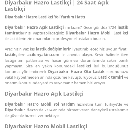
Diyarbakır Hazro Lastikçi | 24 Saat Açık
Lastikçi
Diyarbakır Hazro Lastikçi Yol Yardım Hattı
Diyarbakır Hazro Açık Lastikçi
mi lazım? Gece gündüz 7/24
lastik
tamirat
larınızı yaptırabileceğiniz
Diyarbakır Hazro Mobil Lastikçi
ile lastiklerinizin onarımlarını profesyonel ustalara bırakın.
Aracınızın yaz kış
lastik değişimleri
ni yaptırabileceğiniz uygun fiyatlı
lastikçi
lere
acilenyakin.com
ile anında ulaşın. Seyir halinde iken
lastiğinizin patlaması ve hasar görmesi durumlarında sakın panik
yapmayın. Size en yakın konumdaki
lastikçi
leri bulunduğunuz
konuma yönlendirerek
Diyarbakır Hazro Oto Lastik
sorununuzu
vakit kaybetmeden anında çözüme kavuşturuyoruz.
Lastik tamiri
ve
onarımı konusunda yardım arıyorsanız hemen bizi arayın..
Diyarbakır Hazro Açık Lastikçi
Diyarbakır Hazro Mobil Yol Yardım
hizmetini tüm Türkiye’de ve
Diyarbakır Hazro
’da 7/24 anında hizmet veren deneyimli ustalarımız
ile güvenle hizmet vermekteyiz.
Diyarbakır Hazro Mobil Lastikçi