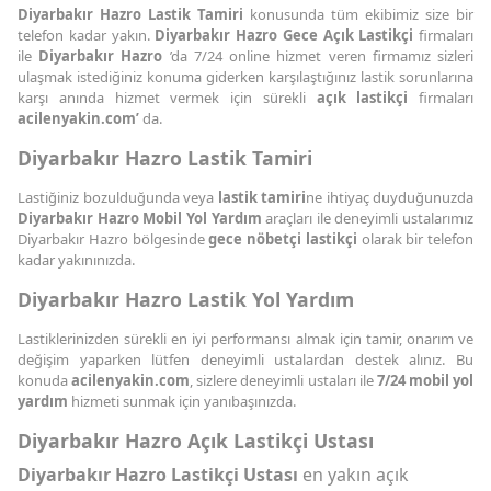
Diyarbakır Hazro Lastik Tamiri
konusunda tüm ekibimiz size bir
telefon kadar yakın.
Diyarbakır Hazro Gece Açık Lastikçi
firmaları
ile
Diyarbakır Hazro
’da 7/24 online hizmet veren firmamız sizleri
ulaşmak istediğiniz konuma giderken karşılaştığınız lastik sorunlarına
karşı anında hizmet vermek için sürekli
açık lastikçi
firmaları
acilenyakin.com’
da.
Diyarbakır Hazro Lastik Tamiri
Lastiğiniz bozulduğunda veya
lastik tamiri
ne ihtiyaç duyduğunuzda
Diyarbakır Hazro Mobil Yol Yardım
araçları ile deneyimli ustalarımız
Diyarbakır Hazro bölgesinde
gece nöbetçi lastikçi
olarak bir telefon
kadar yakınınızda.
Diyarbakır Hazro Lastik Yol Yardım
Lastiklerinizden sürekli en iyi performansı almak için tamir, onarım ve
değişim yaparken lütfen deneyimli ustalardan destek alınız. Bu
konuda
acilenyakin.com
, sizlere deneyimli ustaları ile
7/24 mobil yol
yardım
hizmeti sunmak için yanıbaşınızda.
Diyarbakır Hazro Açık Lastikçi Ustası
Diyarbakır Hazro Lastikçi Ustası
en yakın açık