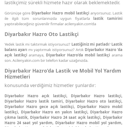
lastikçimiz sürekli hizmete hazır olarak beklemektedir.
Görünüşe göre
Diyarbakır Hazro mobil lastikçi
arıyorsunuz. Lastik
ile ilgili tüm sorunlarınızda uygun fiyatlarla
lastik tamirini
yaptırabileceğiniz güvenilir firmalar acilenyakin.com’da
Diyarbakır Hazro Oto Lastikçi
Yedek lastik mi taktırmak istiyorsunuz?
Lastiğiniz mi patladı
?
Lastik
balans ayarı
mı yaptırmak istiyorsunuz? Artık
Diyarbakır Hazro ’da
açık lastikçi
aramaya,
Diyarbakır Hazro’da mobil lastikçi
arama
son. Acilenyakin.com bir telefon kadar uzağınızda.
Diyarbakır Hazro’da Lastik ve Mobil Yol Yardım
Hizmetleri
konusunda verdiğimiz hizmetler şunlardır:
Diyarbakır Hazro açık lastikçi, Diyarbakır Hazro lastikçi,
Diyarbakır Hazro lastik tamiri, Diyarbakır Hazro oto lastikçi,
Diyarbakır Hazro gece açık lastikçi, Diyarbakır Hazro mobil
lastikçi, Diyarbakır Hazro en yakın lastikçi, Diyarbakır Hazro
çıkma lastik, Diyarbakır Hazro 24 saat açık lastikçi, Diyarbakır
Hazro 24 saat yol yardım, Diyarbakır Hazro mobil yol yardım,