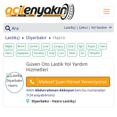
Lastikçi | Çekici | Yol Yardım
Ara
Lastikçi
Diyarbakır
Hazro
Bağlar
Bismil
Çermik
Çınar
Çüngüş
Dicle
Eğil
Ergani
Hani
Hazro
Kayapınar
Kocaköy
Kulp
Lice
Silvan
Sur
Yenişehir
Güven Oto Lastik Yol Yardım
Hizmetleri
Malesef Şuan Hizmet Veremiyoruz
Adım
Abdurrahman Akkoyun
beni bu numaradan
7/24 arayabilirsiniz
Diyarbakır - Hazro Lastikçi