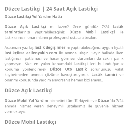
Düzce Lastikçi | 24 Saat Açık Lastikçi
Düzce Lastikçi Yol Yardım Hattı
Düzce Açık Lastikçi
mi lazım? Gece gündüz 7/24
lastik
tamirat
larınızı yaptırabileceğiniz
Düzce Mobil Lastikçi
ile
lastiklerinizin onarımlarını profesyonel ustalara bırakın.
Aracınızın yaz kış
lastik değişimleri
ni yaptırabileceğiniz uygun fiyatlı
lastikçi
lere
acilenyakin.com
ile anında ulaşın. Seyir halinde iken
lastiğinizin patlaması ve hasar görmesi durumlarında sakın panik
yapmayın. Size en yakın konumdaki
lastikçi
leri bulunduğunuz
konuma yönlendirerek
Düzce Oto Lastik
sorununuzu vakit
kaybetmeden anında çözüme kavuşturuyoruz.
Lastik tamiri
ve
onarımı konusunda yardım arıyorsanız hemen bizi arayın..
Düzce Açık Lastikçi
Düzce Mobil Yol Yardım
hizmetini tüm Türkiye’de ve
Düzce
’da 7/24
anında hizmet veren deneyimli ustalarımız ile güvenle hizmet
vermekteyiz.
Düzce Mobil Lastikçi