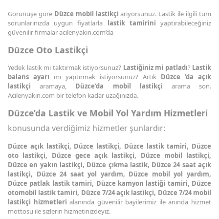
Görünüşe göre
Düzce mobil lastikçi
arıyorsunuz. Lastik ile ilgili tüm
sorunlarınızda uygun fiyatlarla
lastik tamirini
yaptırabileceğiniz
güvenilir firmalar acilenyakin.com’da
Düzce Oto Lastikçi
Yedek lastik mi taktırmak istiyorsunuz?
Lastiğiniz mi patladı
?
Lastik
balans ayarı
mı yaptırmak istiyorsunuz? Artık
Düzce ’da açık
lastikçi
aramaya,
Düzce’da mobil lastikçi
arama son.
Acilenyakin.com bir telefon kadar uzağınızda.
Düzce’da Lastik ve Mobil Yol Yardım Hizmetleri
konusunda verdiğimiz hizmetler şunlardır:
Düzce açık lastikçi, Düzce lastikçi, Düzce lastik tamiri, Düzce
oto lastikçi, Düzce gece açık lastikçi, Düzce mobil lastikçi,
Düzce en yakın lastikçi, Düzce çıkma lastik, Düzce 24 saat açık
lastikçi, Düzce 24 saat yol yardım, Düzce mobil yol yardım,
Düzce patlak lastik tamiri, Düzce kamyon lastiği tamiri, Düzce
otomobil lastik tamiri, Düzce 7/24 açık lastikçi, Düzce 7/24 mobil
lastikçi hizmetleri
alanında güvenilir bayilerimiz ile anında hizmet
mottosu ile sizlerin hizmetinizdeyiz.