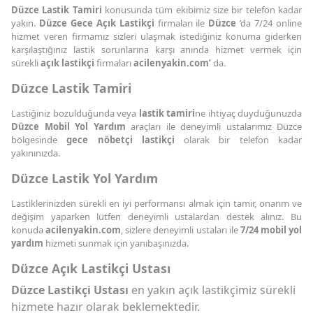
Düzce Lastik Tamiri
konusunda tüm ekibimiz size bir telefon kadar
yakın.
Düzce Gece Açık Lastikçi
firmaları ile
Düzce
’da 7/24 online
hizmet veren firmamız sizleri ulaşmak istediğiniz konuma giderken
karşılaştığınız lastik sorunlarına karşı anında hizmet vermek için
sürekli
açık lastikçi
firmaları
acilenyakin.com’
da.
Düzce Lastik Tamiri
Lastiğiniz bozulduğunda veya
lastik tamiri
ne ihtiyaç duyduğunuzda
Düzce Mobil Yol Yardım
araçları ile deneyimli ustalarımız Düzce
bölgesinde
gece nöbetçi lastikçi
olarak bir telefon kadar
yakınınızda.
Düzce Lastik Yol Yardım
Lastiklerinizden sürekli en iyi performansı almak için tamir, onarım ve
değişim yaparken lütfen deneyimli ustalardan destek alınız. Bu
konuda
acilenyakin.com
, sizlere deneyimli ustaları ile
7/24 mobil yol
yardım
hizmeti sunmak için yanıbaşınızda.
Düzce Açık Lastikçi Ustası
Düzce Lastikçi Ustası
en yakın açık lastikçimiz sürekli
hizmete hazır olarak beklemektedir.