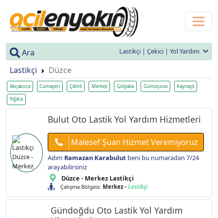
Lastikçi | Çekici | Yol Yardım
Ara
Lastikçi
Düzce
Akçakoca
Cumayeri
Çilimli
Merkez
Gölyaka
Gümüşova
Kaynaşlı
Yığılca
Bulut Oto Lastik Yol Yardım Hizmetleri
Malesef Şuan Hizmet Veremiyoruz
Adım
Ramazan Karabulut
beni bu numaradan 7/24
arayabilirsiniz
Düzce - Merkez Lastikçi
Çalışma Bölgesi:
Merkez -
Lastikçi
Gündoğdu Oto Lastik Yol Yardım