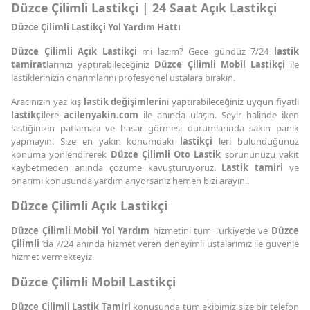
Düzce Çilimli Lastikçi | 24 Saat Açık Lastikçi
Düzce Çilimli Lastikçi Yol Yardım Hattı
Düzce Çilimli Açık Lastikçi
mi lazım? Gece gündüz 7/24
lastik
tamirat
larınızı yaptırabileceğiniz
Düzce Çilimli Mobil Lastikçi
ile
lastiklerinizin onarımlarını profesyonel ustalara bırakın.
Aracınızın yaz kış
lastik değişimleri
ni yaptırabileceğiniz uygun fiyatlı
lastikçi
lere
acilenyakin.com
ile anında ulaşın. Seyir halinde iken
lastiğinizin patlaması ve hasar görmesi durumlarında sakın panik
yapmayın. Size en yakın konumdaki
lastikçi
leri bulunduğunuz
konuma yönlendirerek
Düzce Çilimli Oto Lastik
sorununuzu vakit
kaybetmeden anında çözüme kavuşturuyoruz.
Lastik tamiri
ve
onarımı konusunda yardım arıyorsanız hemen bizi arayın..
Düzce Çilimli Açık Lastikçi
Düzce Çilimli Mobil Yol Yardım
hizmetini tüm Türkiye’de ve
Düzce
Çilimli
’da 7/24 anında hizmet veren deneyimli ustalarımız ile güvenle
hizmet vermekteyiz.
Düzce Çilimli Mobil Lastikçi
Düzce Çilimli Lastik Tamiri
konusunda tüm ekibimiz size bir telefon