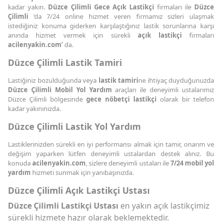
kadar yakın.
Düzce Çilimli Gece Açık Lastikçi
firmaları ile
Düzce
Çilimli
’da 7/24 online hizmet veren firmamız sizleri ulaşmak
istediğiniz konuma giderken karşılaştığınız lastik sorunlarına karşı
anında hizmet vermek için sürekli
açık lastikçi
firmaları
acilenyakin.com’
da.
Düzce Çilimli Lastik Tamiri
Lastiğiniz bozulduğunda veya
lastik tamiri
ne ihtiyaç duyduğunuzda
Düzce Çilimli Mobil Yol Yardım
araçları ile deneyimli ustalarımız
Düzce Çilimli bölgesinde
gece nöbetçi lastikçi
olarak bir telefon
kadar yakınınızda.
Düzce Çilimli Lastik Yol Yardım
Lastiklerinizden sürekli en iyi performansı almak için tamir, onarım ve
değişim yaparken lütfen deneyimli ustalardan destek alınız. Bu
konuda
acilenyakin.com
, sizlere deneyimli ustaları ile
7/24 mobil yol
yardım
hizmeti sunmak için yanıbaşınızda.
Düzce Çilimli Açık Lastikçi Ustası
Düzce Çilimli Lastikçi Ustası
en yakın açık lastikçimiz
sürekli hizmete hazır olarak beklemektedir.