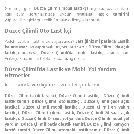
Görünüşe göre
Düzce Çilimli mobil lastikçi
arıyorsunuz. Lastik ile
ilgili tüm sorunlarınızda uygun fiyatlarla
lastik tamirini
yaptırabileceğiniz güvenilir firmalar acilenyakin.com’da
Düzce Çilimli Oto Lastikçi
Yedek lastik mi taktırmak istiyorsunuz?
Lastiğiniz mi patladı
?
Lastik
balans ayarı
mı yaptırmak istiyorsunuz? Artık
Düzce Çilimli ’da açık
lastikçi
aramaya,
Düzce Çilimli’da mobil lastikçi
arama son.
Acilenyakin.com bir telefon kadar uzağınızda.
Düzce Çilimli’da Lastik ve Mobil Yol Yardım
Hizmetleri
konusunda verdiğimiz hizmetler şunlardır:
Düzce Çilimli açık lastikçi, Düzce Çilimli lastikçi, Düzce Çilimli
lastik tamiri, Düzce Çilimli oto lastikçi, Düzce Çilimli gece açık
lastikçi, Düzce Çilimli mobil lastikçi, Düzce Çilimli en yakın
lastikçi, Düzce Çilimli çıkma lastik, Düzce Çilimli 24 saat açık
lastikçi, Düzce Çilimli 24 saat yol yardım, Düzce Çilimli mobil yol
yardım, Düzce Çilimli patlak lastik tamiri, Düzce Çilimli kamyon
lastiği tamiri, Düzce Çilimli otomobil lastik tamiri, Düzce Çilimli