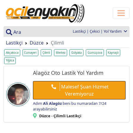
Lastikçi | Çekici | Yol Yardım
Ara
Lastikçi
Düzce
Çilimli
Akçakoca
Cumayeri
Çilimli
Merkez
Gölyaka
Gümüşova
Kaynaşlı
Yığılca
Alagöz Oto Lastik Yol Yardım
Malesef Şuan Hizmet
Veremiyoruz
Adım
Ali Alagöz
beni bu numaradan 7/24
arayabilirsiniz
Düzce - Çilimli Lastikçi