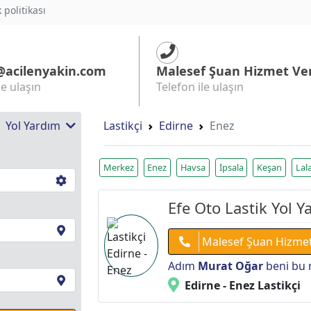
k politikası
@acilenyakin.com
Malesef Şuan Hizmet Ve
le ulaşın
Telefon ile ulaşın
 | Yol Yardım
Lastikçi
Edirne
Enez
Merkez
Enez
Havsa
İpsala
Keşan
Lal
Efe Oto Lastik Yol Y
Malesef Şuan Hizme
Adım
Murat Oğar
beni bu 
Edirne - Enez Lastikçi