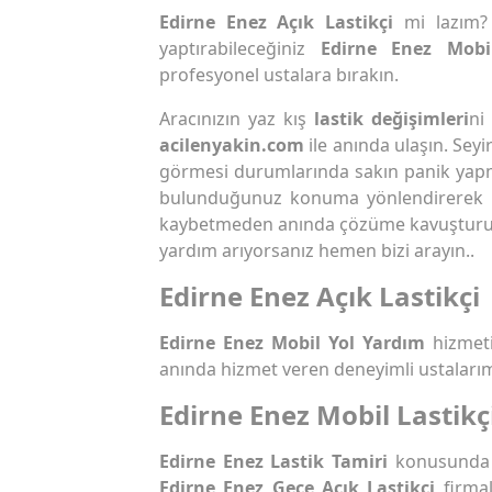
Edirne Enez Açık Lastikçi
mi lazım?
yaptırabileceğiniz
Edirne Enez Mobil
profesyonel ustalara bırakın.
Aracınızın yaz kış
lastik değişimleri
ni
acilenyakin.com
ile anında ulaşın. Seyi
görmesi durumlarında sakın panik yap
bulunduğunuz konuma yönlendirerek
kaybetmeden anında çözüme kavuştur
yardım arıyorsanız hemen bizi arayın..
Edirne Enez Açık Lastikçi
Edirne Enez Mobil Yol Yardım
hizmeti
anında hizmet veren deneyimli ustalarım
Edirne Enez Mobil Lastikç
Edirne Enez Lastik Tamiri
konusunda 
Edirne Enez Gece Açık Lastikçi
firmal