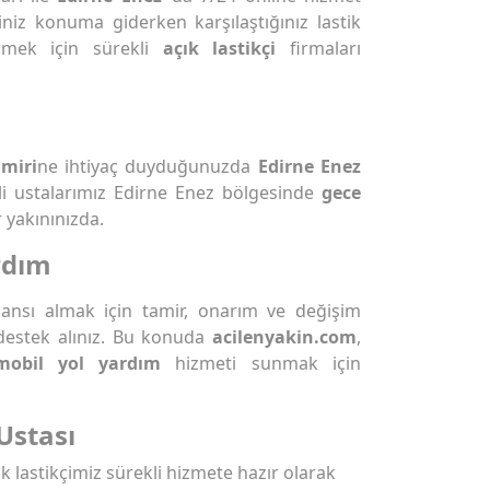
iniz konuma giderken karşılaştığınız lastik
rmek için sürekli
açık lastikçi
firmaları
amiri
ne ihtiyaç duyduğunuzda
Edirne Enez
mli ustalarımız Edirne Enez bölgesinde
gece
 yakınınızda.
rdım
rmansı almak için tamir, onarım ve değişim
destek alınız. Bu konuda
acilenyakin.com
,
mobil yol yardım
hizmeti sunmak için
Ustası
ık lastikçimiz sürekli hizmete hazır olarak