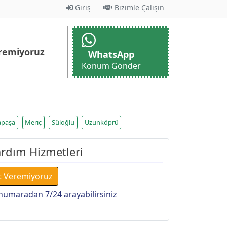
Giriş
Bizimle Çalışın
remiyoruz
WhatsApp
Konum Gönder
apaşa
Meriç
Süloğlu
Uzunköprü
ardım Hizmetleri
t Veremiyoruz
numaradan 7/24 arayabilirsiniz