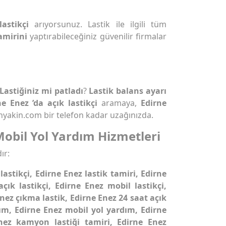
lastikçi
arıyorsunuz. Lastik ile ilgili tüm
amirini
yaptırabileceğiniz güvenilir firmalar
Lastiğiniz mi patladı
?
Lastik balans ayarı
ne Enez ’da açık lastikçi
aramaya,
Edirne
nyakin.com bir telefon kadar uzağınızda.
Mobil Yol Yardım Hizmetleri
ır:
lastikçi, Edirne Enez lastik tamiri, Edirne
çık lastikçi, Edirne Enez mobil lastikçi,
Enez çıkma lastik, Edirne Enez 24 saat açık
dım, Edirne Enez mobil yol yardım, Edirne
Enez kamyon lastiği tamiri, Edirne Enez