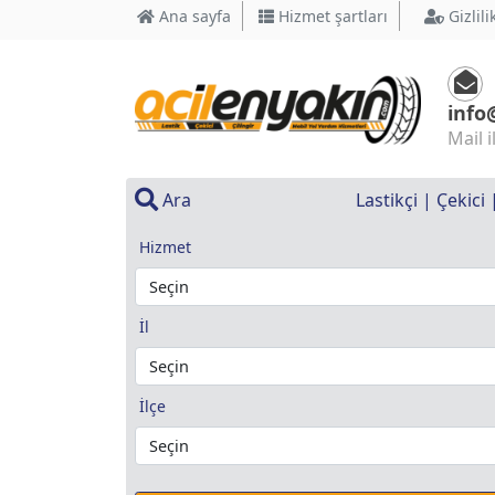
Ana sayfa
Hizmet şartları
Gizlili
info
Mail i
Ara
Lastikçi | Çekici
Hizmet
İl
İlçe