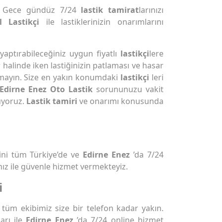
 Gece gündüz 7/24
lastik tamirat
larınızı
 Lastikçi
ile lastiklerinizin onarımlarını
 yaptırabileceğiniz uygun fiyatlı
lastikçi
lere
r halinde iken lastiğinizin patlaması ve hasar
mayın. Size en yakın konumdaki
lastikçi
leri
Edirne Enez Oto Lastik
sorununuzu vakit
uyoruz.
Lastik tamiri
ve onarımı konusunda
ni tüm Türkiye’de ve
Edirne Enez
’da 7/24
ız ile güvenle hizmet vermekteyiz.
i
tüm ekibimiz size bir telefon kadar yakın.
arı ile
Edirne Enez
’da 7/24 online hizmet