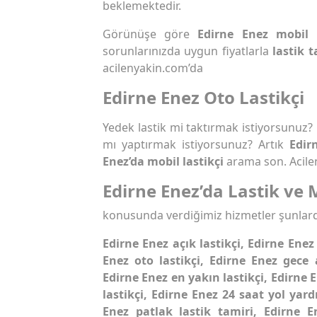
beklemektedir.
Görünüşe göre
Edirne Enez mobil 
sorunlarınızda uygun fiyatlarla
lastik t
acilenyakin.com’da
Edirne Enez Oto Lastikçi
Yedek lastik mi taktırmak istiyorsunuz?
mı yaptırmak istiyorsunuz? Artık
Edir
Enez’da mobil lastikçi
arama son. Acile
Edirne Enez’da Lastik ve 
konusunda verdiğimiz hizmetler şunlard
Edirne Enez açık lastikçi, Edirne Enez 
Enez oto lastikçi, Edirne Enez gece a
Edirne Enez en yakın lastikçi, Edirne 
lastikçi, Edirne Enez 24 saat yol yar
Enez patlak lastik tamiri, Edirne 