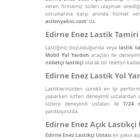
veren firmamız sizleri ulaşmak istediğ
sorunlarına karşı anında hizmet ve
acilenyakin.com’
da.
Edirne Enez Lastik Tamiri
Lastiğiniz bozulduğunda veya
lastik t
Mobil Yol Yardım
araçları ile deneyi
nöbetçi lastikçi
olarak bir telefon kadar
Edirne Enez Lastik Yol Ya
Lastiklerinizden sürekli en iyi perfo
yaparken lütfen deneyimli ustalardan 
sizlere deneyimli ustaları ile
7/24 
yanıbaşınızda.
Edirne Enez Açık Lastikçi 
Edirne Enez Lastikçi Ustası
en yakın aç