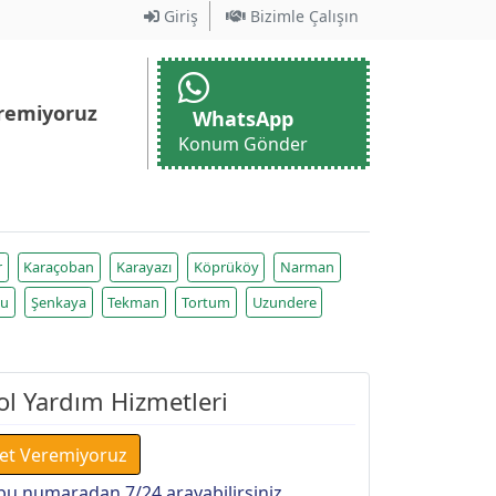
Giriş
Bizimle Çalışın
remiyoruz
WhatsApp
Konum Gönder
r
Karaçoban
Karayazı
Köprüköy
Narman
lu
Şenkaya
Tekman
Tortum
Uzundere
Yol Yardım Hizmetleri
et Veremiyoruz
bu numaradan 7/24 arayabilirsiniz