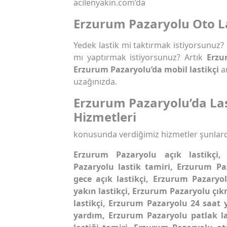
acilenyakin.com’da
Erzurum Pazaryolu Oto La
Yedek lastik mi taktırmak istiyorsunuz?
mı yaptırmak istiyorsunuz? Artık
Erzu
Erzurum Pazaryolu’da mobil lastikçi
ar
uzağınızda.
Erzurum Pazaryolu’da Las
Hizmetleri
konusunda verdiğimiz hizmetler şunlard
Erzurum Pazaryolu açık lastikçi,
Pazaryolu lastik tamiri, Erzurum Pa
gece açık lastikçi, Erzurum Pazaryo
yakın lastikçi, Erzurum Pazaryolu çık
lastikçi, Erzurum Pazaryolu 24 saat
yardım, Erzurum Pazaryolu patlak l