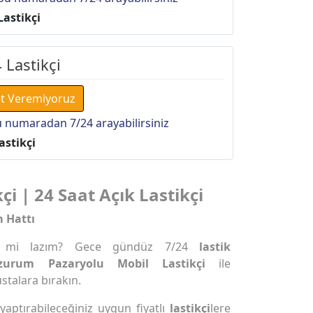
Lastikçi
 Lastikçi
t Veremiyoruz
 numaradan 7/24 arayabilirsiniz
astikçi
i | 24 Saat Açık Lastikçi
m Hattı
mi lazım? Gece gündüz 7/24
lastik
zurum Pazaryolu Mobil Lastikçi
ile
ustalara bırakın.
 yaptırabileceğiniz uygun fiyatlı
lastikçi
lere