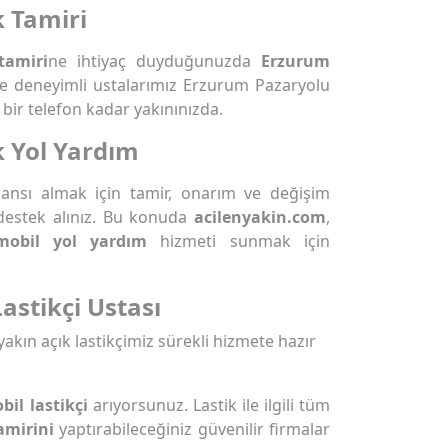
 Tamiri
tamiri
ne ihtiyaç duyduğunuzda
Erzurum
ile deneyimli ustalarımız Erzurum Pazaryolu
bir telefon kadar yakınınızda.
k Yol Yardım
rmansı almak için tamir, onarım ve değişim
destek alınız. Bu konuda
acilenyakin.com
,
mobil yol yardım
hizmeti sunmak için
astikçi Ustası
yakın açık lastikçimiz sürekli hizmete hazır
il lastikçi
arıyorsunuz. Lastik ile ilgili tüm
amirini
yaptırabileceğiniz güvenilir firmalar