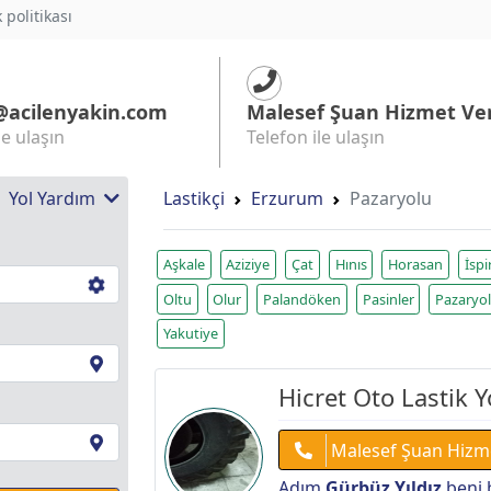
k politikası
@acilenyakin.com
Malesef Şuan Hizmet Ve
le ulaşın
Telefon ile ulaşın
 | Yol Yardım
Lastikçi
Erzurum
Pazaryolu
Aşkale
Aziziye
Çat
Hınıs
Horasan
İspi
Oltu
Olur
Palandöken
Pasinler
Pazaryo
Yakutiye
Hicret Oto Lastik 
Malesef Şuan Hizm
Adım
Gürbüz Yıldız
beni 