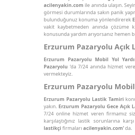
acilenyakin.com
ile anında ulaşın. Seyi
görmesi durumlarında sakın panik yap
bulunduğunuz konuma yönlendirerek
E
vakit kaybetmeden anında çözüme k
konusunda yardım arıyorsanız hemen biz
Erzurum Pazaryolu Açık L
Erzurum Pazaryolu Mobil Yol Yard
Pazaryolu
’da 7/24 anında hizmet vere
vermekteyiz.
Erzurum Pazaryolu Mobil 
Erzurum Pazaryolu Lastik Tamiri
kon
yakın.
Erzurum Pazaryolu Gece Açık L
7/24 online hizmet veren firmamız si
karşılaştığınız lastik sorunlarına ka
lastikçi
firmaları
acilenyakin.com’
da.