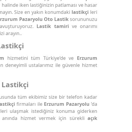
r halinde iken lastiğinizin patlaması ve hasar
mayın. Size en yakın konumdaki
lastikçi
leri
rzurum Pazaryolu Oto Lastik
sorununuzu
avuşturuyoruz.
Lastik tamiri
ve onarımı
i arayın..
astikçi
ım
hizmetini tüm Türkiye’de ve
Erzurum
n deneyimli ustalarımız ile güvenle hizmet
Lastikçi
usunda tüm ekibimiz size bir telefon kadar
astikçi
firmaları ile
Erzurum Pazaryolu
’da
zleri ulaşmak istediğiniz konuma giderken
rşı anında hizmet vermek için sürekli
açık