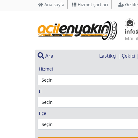
Ana sayfa
Hizmet şartları
Gizlili
info
Mail i
Ara
Lastikçi | Çekici
Hizmet
İl
İlçe