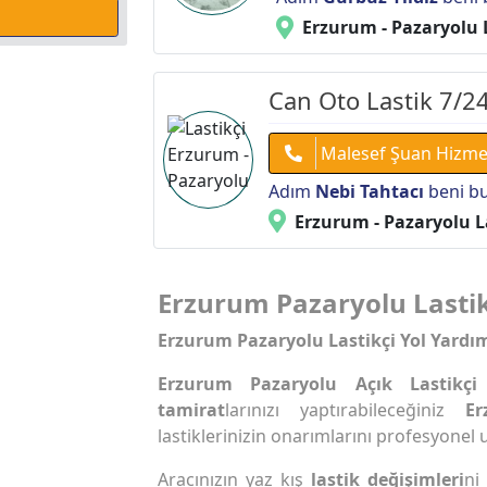
Erzurum - Pazaryolu 
Can Oto Lastik 7/24
Malesef Şuan Hizme
Adım
Nebi Tahtacı
beni bu
Erzurum - Pazaryolu L
Erzurum Pazaryolu Lastikç
Erzurum Pazaryolu Lastikçi Yol Yardı
Erzurum Pazaryolu Açık Lastikçi
tamirat
larınızı yaptırabileceğiniz
Er
lastiklerinizin onarımlarını profesyonel 
Aracınızın yaz kış
lastik değişimleri
ni