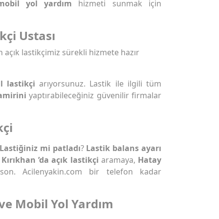
mobil yol yardım
hizmeti sunmak için
kçi Ustası
n açık lastikçimiz sürekli hizmete hazır
 lastikçi
arıyorsunuz. Lastik ile ilgili tüm
amirini
yaptırabileceğiniz güvenilir firmalar
kçi
Lastiğiniz mi patladı
?
Lastik balans ayarı
Kırıkhan ’da açık lastikçi
aramaya,
Hatay
n. Acilenyakin.com bir telefon kadar
 ve Mobil Yol Yardım