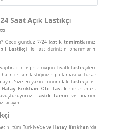
24 Saat Açık Lastikçi
ttı
m? Gece gündüz 7/24
lastik tamirat
larınızı
il Lastikçi
ile lastiklerinizin onarımlarını
 yaptırabileceğiniz uygun fiyatlı
lastikçi
lere
r halinde iken lastiğinizin patlaması ve hasar
mayın. Size en yakın konumdaki
lastikçi
leri
k
Hatay Kırıkhan Oto Lastik
sorununuzu
avuşturuyoruz.
Lastik tamiri
ve onarımı
i arayın..
kçi
etini tüm Türkiye’de ve
Hatay Kırıkhan
’da