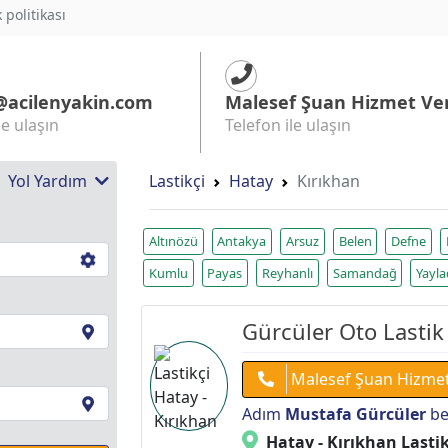
k politikası
@acilenyakin.com
Malesef Şuan Hizmet Ve
le ulaşın
Telefon ile ulaşın
 | Yol Yardım
Lastikçi
Hatay
Kırıkhan
Altınözü
Antakya
Arsuz
Belen
Defne
Kumlu
Payas
Reyhanlı
Samandağ
Yayla
Gürcüler Oto Lastik
Malesef Şuan Hizme
Adım
Mustafa Gürcüler
be
Hatay - Kırıkhan Lastik