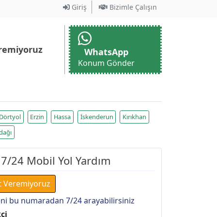
Giriş
Bizimle Çalışın
remiyoruz
WhatsApp
Konum Gönder
Dörtyol
Erzin
Hassa
İskenderun
Kırıkhan
dağı
 7/24 Mobil Yol Yardım
t Veremiyoruz
ni bu numaradan 7/24 arayabilirsiniz
çi