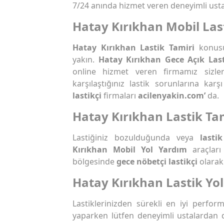
7/24 anında hizmet veren deneyimli usta
Hatay Kırıkhan Mobil Las
Hatay Kırıkhan Lastik Tamiri
konus
yakın.
Hatay Kırıkhan Gece Açık Last
online hizmet veren firmamız sizle
karşılaştığınız lastik sorunlarına ka
lastikçi
firmaları
acilenyakin.com’
da.
Hatay Kırıkhan Lastik Ta
Lastiğiniz bozulduğunda veya
lastik
Kırıkhan Mobil Yol Yardım
araçlar
bölgesinde
gece nöbetçi lastikçi
olarak 
Hatay Kırıkhan Lastik Yo
Lastiklerinizden sürekli en iyi perfo
yaparken lütfen deneyimli ustalardan 