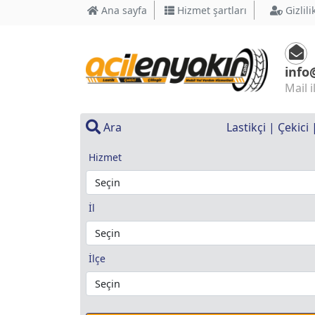
Ana sayfa
Hizmet şartları
Gizlili
info
Mail i
Ara
Lastikçi | Çekici
Hizmet
İl
İlçe