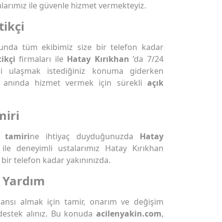
larımız ile güvenle hizmet vermekteyiz.
tikçi
unda tüm ekibimiz size bir telefon kadar
ikçi
firmaları ile
Hatay Kırıkhan
’da 7/24
ri ulaşmak istediğiniz konuma giderken
rşı anında hizmet vermek için sürekli
açık
miri
 tamiri
ne ihtiyaç duyduğunuzda
Hatay
ı ile deneyimli ustalarımız Hatay Kırıkhan
bir telefon kadar yakınınızda.
l Yardım
rmansı almak için tamir, onarım ve değişim
destek alınız. Bu konuda
acilenyakin.com
,