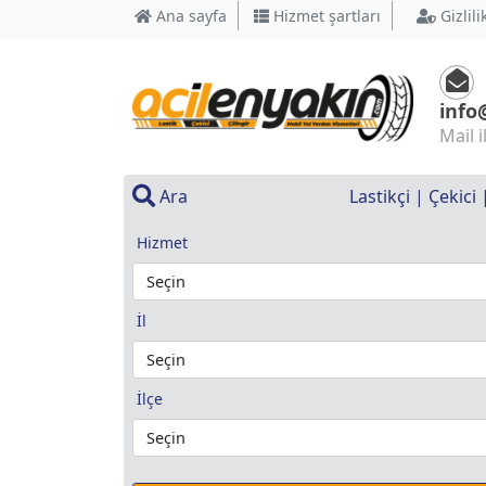
Ana sayfa
Hizmet şartları
Gizlili
info
Mail i
Ara
Lastikçi | Çekici
Hizmet
İl
İlçe