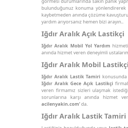
görmesi durumlarında sakın panik yap
bulunduğunuz konuma yönlendirerek
kaybetmeden anında çözüme kavuştur
yardım arıyorsanız hemen bizi arayın..
Iğdır Aralık Açık Lastikçi
Iğdır Aralık Mobil Yol Yardım
hizmeti
anında hizmet veren deneyimli ustalarım
Iğdır Aralık Mobil Lastikç
Iğdır Aralık Lastik Tamiri
konusunda t
Iğdır Aralık Gece Açık Lastikçi
firmal
veren firmamız sizleri ulaşmak istediğ
sorunlarına karşı anında hizmet ve
acilenyakin.com’
da.
Iğdır Aralık Lastik Tamiri
Lastiğiniz bozulduğunda veya
lastik t