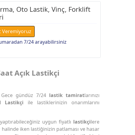
ma, Oto Lastik, Vinç, Forklift
ri
t Veremiyoruz
umaradan 7/24 arayabilirsiniz
Saat Açık Lastikçi
 Gece gündüz 7/24
lastik tamirat
larınızı
l Lastikçi
ile lastiklerinizin onarımlarını
 yaptırabileceğiniz uygun fiyatlı
lastikçi
lere
r halinde iken lastiğinizin patlaması ve hasar