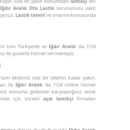
mayın. Size en yakın konumdaki
lastikçi
leri
Iğdır Aralık Oto Lastik
sorununuzu vakit
uyoruz.
Lastik tamiri
ve onarımı konusunda
ni tüm Türkiye’de ve
Iğdır Aralık
’da 7/24
ız ile güvenle hizmet vermekteyiz.
i
üm ekibimiz size bir telefon kadar yakın.
arı ile
Iğdır Aralık
’da 7/24 online hizmet
iniz konuma giderken karşılaştığınız lastik
rmek için sürekli
açık lastikçi
firmaları
amiri
ne ihtiyaç duyduğunuzda
Iğdır Aralık