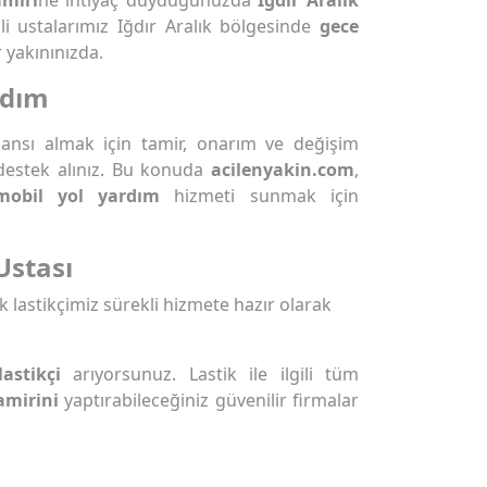
mli ustalarımız Iğdır Aralık bölgesinde
gece
 yakınınızda.
rdım
rmansı almak için tamir, onarım ve değişim
destek alınız. Bu konuda
acilenyakin.com
,
mobil yol yardım
hizmeti sunmak için
Ustası
k lastikçimiz sürekli hizmete hazır olarak
lastikçi
arıyorsunuz. Lastik ile ilgili tüm
amirini
yaptırabileceğiniz güvenilir firmalar