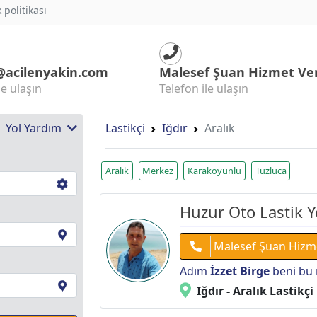
k politikası
@acilenyakin.com
Malesef Şuan Hizmet Ve
le ulaşın
Telefon ile ulaşın
 | Yol Yardım
Lastikçi
Iğdır
Aralık
Aralık
Merkez
Karakoyunlu
Tuzluca
Huzur Oto Lastik Y
Malesef Şuan Hizm
Adım
İzzet Birge
beni bu 
Iğdır - Aralık Lastikçi