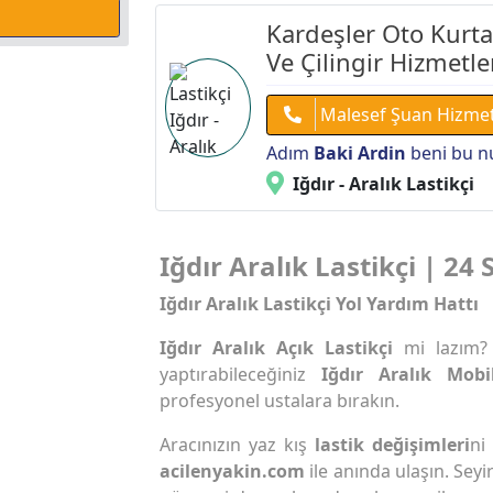
Kardeşler Oto Kurtar
Ve Çilingir Hizmetle
Malesef Şuan Hizme
Adım
Baki Ardin
beni bu n
Iğdır - Aralık Lastikçi
Iğdır Aralık Lastikçi | 24 
Iğdır Aralık Lastikçi Yol Yardım Hattı
Iğdır Aralık Açık Lastikçi
mi lazım?
yaptırabileceğiniz
Iğdır Aralık Mobi
profesyonel ustalara bırakın.
Aracınızın yaz kış
lastik değişimleri
ni
acilenyakin.com
ile anında ulaşın. Seyi