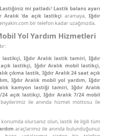
Lastiğiniz mi patladı
?
Lastik balans ayarı
r Aralık ’da açık lastikçi
aramaya,
Iğdır
enyakin.com bir telefon kadar uzağınızda.
 Mobil Yol Yardım Hizmetleri
ır:
 lastikçi, Iğdır Aralık lastik tamiri, Iğdır
açık lastikçi, Iğdır Aralık mobil lastikçi,
alık çıkma lastik, Iğdır Aralık 24 saat açık
rdım, Iğdır Aralık mobil yol yardım, Iğdır
ralık kamyon lastiği tamiri, Iğdır Aralık
/24 açık lastikçi, Iğdır Aralık 7/24 mobil
 bayilerimiz ile anında hizmet mottosu ile
konumda olursanız olun, lastik ile ilgili tüm
 yardım
araçlarımız ile anında bulunduğunuz
 hazır ustalarımız sizden bir telefon