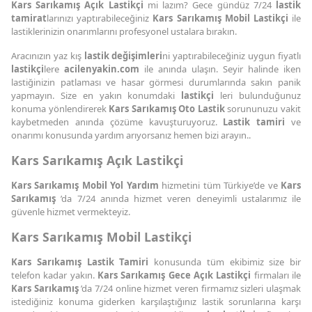
Kars Sarıkamış Açık Lastikçi
mi lazım? Gece gündüz 7/24
lastik
tamirat
larınızı yaptırabileceğiniz
Kars Sarıkamış Mobil Lastikçi
ile
lastiklerinizin onarımlarını profesyonel ustalara bırakın.
Aracınızın yaz kış
lastik değişimleri
ni yaptırabileceğiniz uygun fiyatlı
lastikçi
lere
acilenyakin.com
ile anında ulaşın. Seyir halinde iken
lastiğinizin patlaması ve hasar görmesi durumlarında sakın panik
yapmayın. Size en yakın konumdaki
lastikçi
leri bulunduğunuz
konuma yönlendirerek
Kars Sarıkamış Oto Lastik
sorununuzu vakit
kaybetmeden anında çözüme kavuşturuyoruz.
Lastik tamiri
ve
onarımı konusunda yardım arıyorsanız hemen bizi arayın..
Kars Sarıkamış Açık Lastikçi
Kars Sarıkamış Mobil Yol Yardım
hizmetini tüm Türkiye’de ve
Kars
Sarıkamış
’da 7/24 anında hizmet veren deneyimli ustalarımız ile
güvenle hizmet vermekteyiz.
Kars Sarıkamış Mobil Lastikçi
Kars Sarıkamış Lastik Tamiri
konusunda tüm ekibimiz size bir
telefon kadar yakın.
Kars Sarıkamış Gece Açık Lastikçi
firmaları ile
Kars Sarıkamış
’da 7/24 online hizmet veren firmamız sizleri ulaşmak
istediğiniz konuma giderken karşılaştığınız lastik sorunlarına karşı