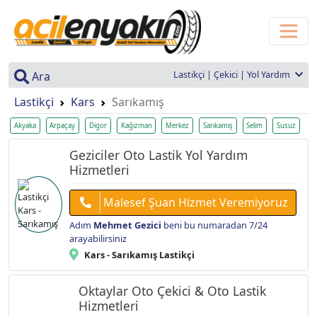
Lastikçi | Çekici | Yol Yardım
Ara
Lastikçi
Kars
Sarıkamış
Akyaka
Arpaçay
Digor
Kağızman
Merkez
Sarıkamış
Selim
Susuz
Geziciler Oto Lastik Yol Yardım
Hizmetleri
Malesef Şuan Hizmet Veremiyoruz
Adım
Mehmet Gezici
beni bu numaradan 7/24
arayabilirsiniz
Kars - Sarıkamış Lastikçi
Oktaylar Oto Çekici & Oto Lastik
Hizmetleri