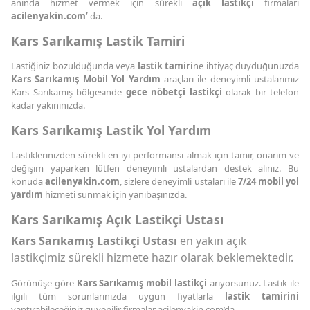
anında hizmet vermek için sürekli
açık lastikçi
firmaları
acilenyakin.com’
da.
Kars Sarıkamış Lastik Tamiri
Lastiğiniz bozulduğunda veya
lastik tamiri
ne ihtiyaç duyduğunuzda
Kars Sarıkamış Mobil Yol Yardım
araçları ile deneyimli ustalarımız
Kars Sarıkamış bölgesinde
gece nöbetçi lastikçi
olarak bir telefon
kadar yakınınızda.
Kars Sarıkamış Lastik Yol Yardım
Lastiklerinizden sürekli en iyi performansı almak için tamir, onarım ve
değişim yaparken lütfen deneyimli ustalardan destek alınız. Bu
konuda
acilenyakin.com
, sizlere deneyimli ustaları ile
7/24 mobil yol
yardım
hizmeti sunmak için yanıbaşınızda.
Kars Sarıkamış Açık Lastikçi Ustası
Kars Sarıkamış Lastikçi Ustası
en yakın açık
lastikçimiz sürekli hizmete hazır olarak beklemektedir.
Görünüşe göre
Kars Sarıkamış mobil lastikçi
arıyorsunuz. Lastik ile
ilgili tüm sorunlarınızda uygun fiyatlarla
lastik tamirini
yaptırabileceğiniz güvenilir firmalar acilenyakin.com’da