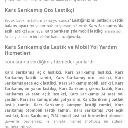
Kars Sarıkamış Oto Lastikçi
Yedek lastik mi taktırmak istiyorsunuz?
Lastiğiniz mi patladı
?
Lastik
balans ayarı
mı yaptırmak istiyorsunuz? Artık
Kars Sarıkamış ’da
açık lastikçi
aramaya,
Kars Sarıkamış’da mobil lastikçi
arama son.
Acilenyakin.com bir telefon kadar uzağınızda.
Kars Sarıkamış’da Lastik ve Mobil Yol Yardım
Hizmetleri
konusunda verdiğimiz hizmetler şunlardır:
Kars Sarıkamış açık lastikçi, Kars Sarıkamış lastikçi, Kars
Sarıkamış lastik tamiri, Kars Sarıkamış oto lastikçi, Kars
Sarıkamış gece açık lastikçi, Kars Sarıkamış mobil lastikçi, Kars
Sarıkamış en yakın lastikçi, Kars Sarıkamış çıkma lastik, Kars
Sarıkamış 24 saat açık lastikçi, Kars Sarıkamış 24 saat yol
yardım, Kars Sarıkamış mobil yol yardım, Kars Sarıkamış patlak
lastik tamiri, Kars Sarıkamış kamyon lastiği tamiri, Kars
Sarıkamış otomobil lastik tamiri, Kars Sarıkamış 7/24 açık
lastikçi, Kars Sarıkamış 7/24 mobil lastikçi hizmetleri
alanında
güvenilir bayilerimiz ile anında hizmet mottosu ile sizlerin
hizmetinizdeyiz.