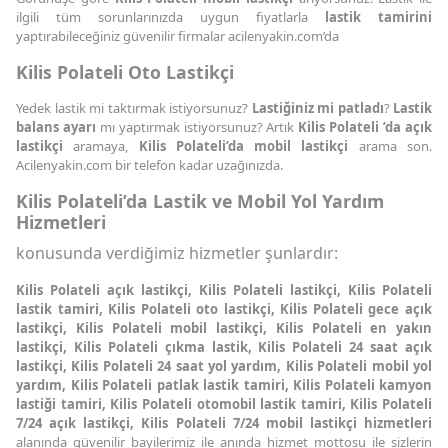
ilgili tüm sorunlarınızda uygun fiyatlarla
lastik tamirini
yaptırabileceğiniz güvenilir firmalar acilenyakin.com’da
Kilis Polateli Oto Lastikçi
Yedek lastik mi taktırmak istiyorsunuz?
Lastiğiniz mi patladı
?
Lastik
balans ayarı
mı yaptırmak istiyorsunuz? Artık
Kilis Polateli ’da açık
lastikçi
aramaya,
Kilis Polateli’da mobil lastikçi
arama son.
Acilenyakin.com bir telefon kadar uzağınızda.
Kilis Polateli’da Lastik ve Mobil Yol Yardım
Hizmetleri
konusunda verdiğimiz hizmetler şunlardır:
Kilis Polateli açık lastikçi, Kilis Polateli lastikçi, Kilis Polateli
lastik tamiri, Kilis Polateli oto lastikçi, Kilis Polateli gece açık
lastikçi, Kilis Polateli mobil lastikçi, Kilis Polateli en yakın
lastikçi, Kilis Polateli çıkma lastik, Kilis Polateli 24 saat açık
lastikçi, Kilis Polateli 24 saat yol yardım, Kilis Polateli mobil yol
yardım, Kilis Polateli patlak lastik tamiri, Kilis Polateli kamyon
lastiği tamiri, Kilis Polateli otomobil lastik tamiri, Kilis Polateli
7/24 açık lastikçi, Kilis Polateli 7/24 mobil lastikçi hizmetleri
alanında güvenilir bayilerimiz ile anında hizmet mottosu ile sizlerin