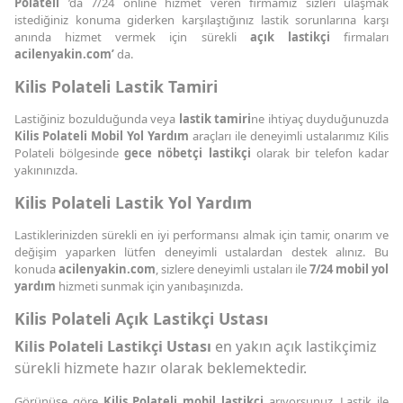
Polateli
’da 7/24 online hizmet veren firmamız sizleri ulaşmak
istediğiniz konuma giderken karşılaştığınız lastik sorunlarına karşı
anında hizmet vermek için sürekli
açık lastikçi
firmaları
acilenyakin.com’
da.
Kilis Polateli Lastik Tamiri
Lastiğiniz bozulduğunda veya
lastik tamiri
ne ihtiyaç duyduğunuzda
Kilis Polateli Mobil Yol Yardım
araçları ile deneyimli ustalarımız Kilis
Polateli bölgesinde
gece nöbetçi lastikçi
olarak bir telefon kadar
yakınınızda.
Kilis Polateli Lastik Yol Yardım
Lastiklerinizden sürekli en iyi performansı almak için tamir, onarım ve
değişim yaparken lütfen deneyimli ustalardan destek alınız. Bu
konuda
acilenyakin.com
, sizlere deneyimli ustaları ile
7/24 mobil yol
yardım
hizmeti sunmak için yanıbaşınızda.
Kilis Polateli Açık Lastikçi Ustası
Kilis Polateli Lastikçi Ustası
en yakın açık lastikçimiz
sürekli hizmete hazır olarak beklemektedir.
Görünüşe göre
Kilis Polateli mobil lastikçi
arıyorsunuz. Lastik ile