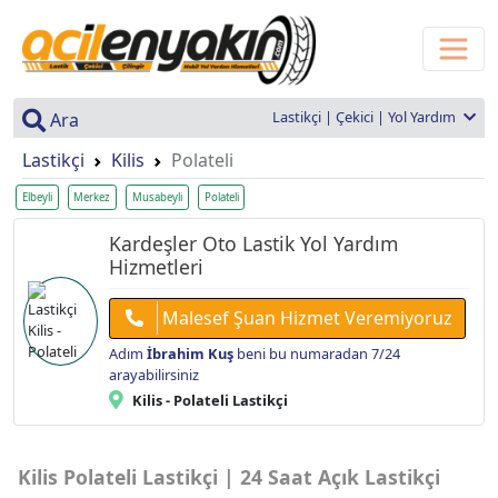
Lastikçi | Çekici | Yol Yardım
Ara
Lastikçi
Kilis
Polateli
Elbeyli
Merkez
Musabeyli
Polateli
Kardeşler Oto Lastik Yol Yardım
Hizmetleri
Malesef Şuan Hizmet Veremiyoruz
Adım
İbrahim Kuş
beni bu numaradan 7/24
arayabilirsiniz
Kilis - Polateli Lastikçi
Kilis Polateli Lastikçi | 24 Saat Açık Lastikçi