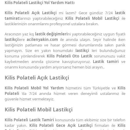
Kilis Polateli Lastikçi Yol Yardım Hattı
Kilis Polateli Açık Lastikçi
mi lazım? Gece gündüz 7/24
lastik
tamirat
larınızı yaptırabileceğiniz
Kilis Polateli Mobil Lastikçi
ile
lastiklerinizin onarımlarını profesyonel ustalara bırakın.
Aracınızın yaz kış
lastik değişimleri
ni yaptırabileceğiniz uygun fiyatlı
lastikçi
lere
acilenyakin.com
ile anında ulaşın. Seyir halinde iken
lastiğinizin patlaması ve hasar görmesi durumlarında sakın panik
yapmayın. Size en yakın konumdaki
lastikçi
leri bulunduğunuz
konuma yönlendirerek
Kilis Polateli Oto Lastik
sorununuzu vakit
kaybetmeden anında çözüme kavuşturuyoruz.
Lastik tamiri
ve
onarımı konusunda yardım arıyorsanız hemen bizi arayın..
Kilis Polateli Açık Lastikçi
Kilis Polateli Mobil Yol Yardım
hizmetini tüm Türkiye’de ve
Kilis
Polateli
’da 7/24 anında hizmet veren deneyimli ustalarımız ile
güvenle hizmet vermekteyiz.
Kilis Polateli Mobil Lastikçi
Kilis Polateli Lastik Tamiri
konusunda tüm ekibimiz size bir telefon
kadar yakın.
Kilis Polateli Gece Açık Lastikçi
firmaları ile
Kilis