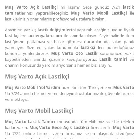
Muş Varto Açık Lastikçi
mi lazım? Gece gündüz 7/24
lastik
tamirat
larınızı yaptırabileceğiniz
Muş Varto Mobil Lastikçi
ile
lastiklerinizin onarımlarını profesyonel ustalara bırakın.
Aracınızın yaz kış
lastik değişimleri
ni yaptırabileceğiniz uygun fiyatlı
lastikçi
lere
acilenyakin.com
ile anında ulaşın. Seyir halinde iken
lastiğinizin patlaması ve hasar görmesi durumlarında sakın panik
yapmayın. Size en yakın konumdaki
lastikçi
leri bulunduğunuz
konuma yönlendirerek
Muş Varto Oto Lastik
sorununuzu vakit
kaybetmeden anında çözüme kavuşturuyoruz.
Lastik tamiri
ve
onarımı konusunda yardım arıyorsanız hemen bizi arayın..
Muş Varto Açık Lastikçi
Muş Varto Mobil Yol Yardım
hizmetini tüm Türkiye’de ve
Muş Varto
’da 7/24 anında hizmet veren deneyimli ustalarımız ile güvenle hizmet
vermekteyiz.
Muş Varto Mobil Lastikçi
Muş Varto Lastik Tamiri
konusunda tüm ekibimiz size bir telefon
kadar yakın.
Muş Varto Gece Açık Lastikçi
firmaları ile
Muş Varto
’da 7/24 online hizmet veren firmamız sizleri ulaşmak istediğiniz