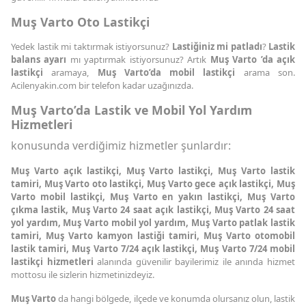
Muş Varto Oto Lastikçi
Yedek lastik mi taktırmak istiyorsunuz?
Lastiğiniz mi patladı
?
Lastik
balans ayarı
mı yaptırmak istiyorsunuz? Artık
Muş Varto ’da açık
lastikçi
aramaya,
Muş Varto’da mobil lastikçi
arama son.
Acilenyakin.com bir telefon kadar uzağınızda.
Muş Varto’da Lastik ve Mobil Yol Yardım
Hizmetleri
konusunda verdiğimiz hizmetler şunlardır:
Muş Varto açık lastikçi, Muş Varto lastikçi, Muş Varto lastik
tamiri, Muş Varto oto lastikçi, Muş Varto gece açık lastikçi, Muş
Varto mobil lastikçi, Muş Varto en yakın lastikçi, Muş Varto
çıkma lastik, Muş Varto 24 saat açık lastikçi, Muş Varto 24 saat
yol yardım, Muş Varto mobil yol yardım, Muş Varto patlak lastik
tamiri, Muş Varto kamyon lastiği tamiri, Muş Varto otomobil
lastik tamiri, Muş Varto 7/24 açık lastikçi, Muş Varto 7/24 mobil
lastikçi hizmetleri
alanında güvenilir bayilerimiz ile anında hizmet
mottosu ile sizlerin hizmetinizdeyiz.
Muş Varto
da hangi bölgede, ilçede ve konumda olursanız olun, lastik