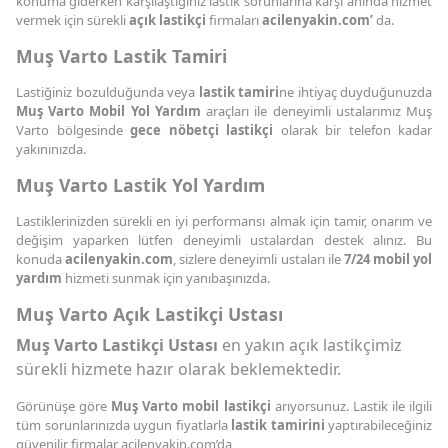
konuma giderken karşılaştığınız lastik sorunlarına karşı anında hizmet
vermek için sürekli
açık lastikçi
firmaları
acilenyakin.com’
da.
Muş Varto Lastik Tamiri
Lastiğiniz bozulduğunda veya
lastik tamiri
ne ihtiyaç duyduğunuzda
Muş Varto Mobil Yol Yardım
araçları ile deneyimli ustalarımız Muş
Varto bölgesinde
gece nöbetçi lastikçi
olarak bir telefon kadar
yakınınızda.
Muş Varto Lastik Yol Yardım
Lastiklerinizden sürekli en iyi performansı almak için tamir, onarım ve
değişim yaparken lütfen deneyimli ustalardan destek alınız. Bu
konuda
acilenyakin.com
, sizlere deneyimli ustaları ile
7/24 mobil yol
yardım
hizmeti sunmak için yanıbaşınızda.
Muş Varto Açık Lastikçi Ustası
Muş Varto Lastikçi Ustası
en yakın açık lastikçimiz
sürekli hizmete hazır olarak beklemektedir.
Görünüşe göre
Muş Varto mobil lastikçi
arıyorsunuz. Lastik ile ilgili
tüm sorunlarınızda uygun fiyatlarla
lastik tamirini
yaptırabileceğiniz
güvenilir firmalar acilenyakin.com’da