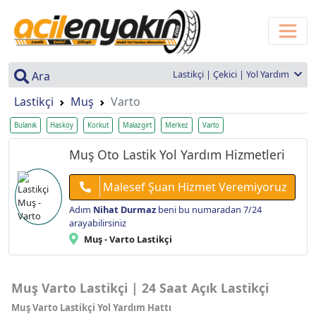
Lastikçi | Çekici | Yol Yardım
Ara
Lastikçi
Muş
Varto
Bulanık
Hasköy
Korkut
Malazgirt
Merkez
Varto
Muş Oto Lastik Yol Yardım Hizmetleri
Malesef Şuan Hizmet Veremiyoruz
Adım
Nihat Durmaz
beni bu numaradan 7/24
arayabilirsiniz
Muş - Varto Lastikçi
Muş Varto Lastikçi | 24 Saat Açık Lastikçi
Muş Varto Lastikçi Yol Yardım Hattı