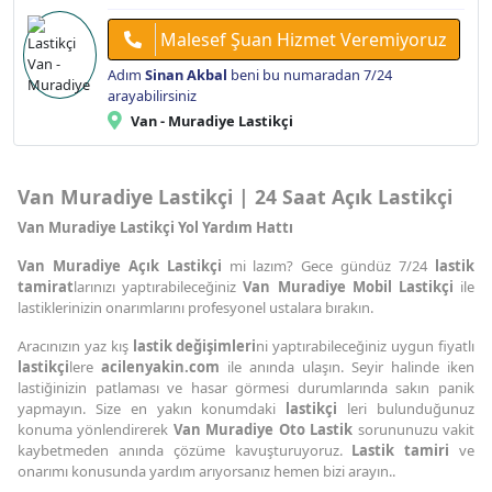
Malesef Şuan Hizmet Veremiyoruz
Adım
Sinan Akbal
beni bu numaradan 7/24
arayabilirsiniz
Van - Muradiye Lastikçi
Van Muradiye Lastikçi | 24 Saat Açık Lastikçi
Van Muradiye Lastikçi Yol Yardım Hattı
Van Muradiye Açık Lastikçi
mi lazım? Gece gündüz 7/24
lastik
tamirat
larınızı yaptırabileceğiniz
Van Muradiye Mobil Lastikçi
ile
lastiklerinizin onarımlarını profesyonel ustalara bırakın.
Aracınızın yaz kış
lastik değişimleri
ni yaptırabileceğiniz uygun fiyatlı
lastikçi
lere
acilenyakin.com
ile anında ulaşın. Seyir halinde iken
lastiğinizin patlaması ve hasar görmesi durumlarında sakın panik
yapmayın. Size en yakın konumdaki
lastikçi
leri bulunduğunuz
konuma yönlendirerek
Van Muradiye Oto Lastik
sorununuzu vakit
kaybetmeden anında çözüme kavuşturuyoruz.
Lastik tamiri
ve
onarımı konusunda yardım arıyorsanız hemen bizi arayın..