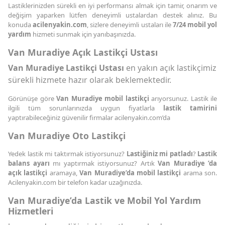
Lastiklerinizden sürekli en iyi performansı almak için tamir, onarım ve
değişim yaparken lütfen deneyimli ustalardan destek alınız. Bu
konuda
acilenyakin.com
, sizlere deneyimli ustaları ile
7/24 mobil yol
yardım
hizmeti sunmak için yanıbaşınızda.
Van Muradiye Açık Lastikçi Ustası
Van Muradiye Lastikçi Ustası
en yakın açık lastikçimiz
sürekli hizmete hazır olarak beklemektedir.
Görünüşe göre
Van Muradiye mobil lastikçi
arıyorsunuz. Lastik ile
ilgili tüm sorunlarınızda uygun fiyatlarla
lastik tamirini
yaptırabileceğiniz güvenilir firmalar acilenyakin.com’da
Van Muradiye Oto Lastikçi
Yedek lastik mi taktırmak istiyorsunuz?
Lastiğiniz mi patladı
?
Lastik
balans ayarı
mı yaptırmak istiyorsunuz? Artık
Van Muradiye ’da
açık lastikçi
aramaya,
Van Muradiye’da mobil lastikçi
arama son.
Acilenyakin.com bir telefon kadar uzağınızda.
Van Muradiye’da Lastik ve Mobil Yol Yardım
Hizmetleri