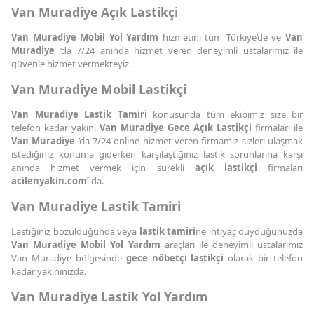
Van Muradiye Açık Lastikçi
Van Muradiye Mobil Yol Yardım
hizmetini tüm Türkiye’de ve
Van
Muradiye
’da 7/24 anında hizmet veren deneyimli ustalarımız ile
güvenle hizmet vermekteyiz.
Van Muradiye Mobil Lastikçi
Van Muradiye Lastik Tamiri
konusunda tüm ekibimiz size bir
telefon kadar yakın.
Van Muradiye Gece Açık Lastikçi
firmaları ile
Van Muradiye
’da 7/24 online hizmet veren firmamız sizleri ulaşmak
istediğiniz konuma giderken karşılaştığınız lastik sorunlarına karşı
anında hizmet vermek için sürekli
açık lastikçi
firmaları
acilenyakin.com’
da.
Van Muradiye Lastik Tamiri
Lastiğiniz bozulduğunda veya
lastik tamiri
ne ihtiyaç duyduğunuzda
Van Muradiye Mobil Yol Yardım
araçları ile deneyimli ustalarımız
Van Muradiye bölgesinde
gece nöbetçi lastikçi
olarak bir telefon
kadar yakınınızda.
Van Muradiye Lastik Yol Yardım