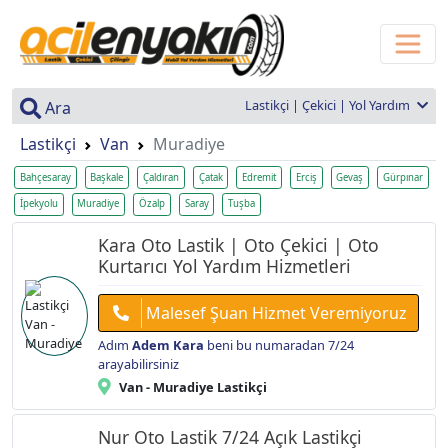
Lastikçi | Çekici | Yol Yardım
Ara
Lastikçi
Van
Muradiye
Bahçesaray
Başkale
Çaldıran
Çatak
Edremit
Erciş
Gevaş
Gürpınar
İpekyolu
Muradiye
Özalp
Saray
Tuşba
Kara Oto Lastik | Oto Çekici | Oto
Kurtarıcı Yol Yardım Hizmetleri
Malesef Şuan Hizmet Veremiyoruz
Adım
Adem Kara
beni bu numaradan 7/24
arayabilirsiniz
Van - Muradiye Lastikçi
Nur Oto Lastik 7/24 Açık Lastikçi