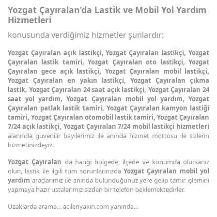
Yozgat Çayıralan’da Lastik ve Mobil Yol Yardım
Hizmetleri
konusunda verdiğimiz hizmetler şunlardır:
Yozgat Çayıralan açık lastikçi, Yozgat Çayıralan lastikçi, Yozgat
Çayıralan lastik tamiri, Yozgat Çayıralan oto lastikçi, Yozgat
Çayıralan gece açık lastikçi, Yozgat Çayıralan mobil lastikçi,
Yozgat Çayıralan en yakın lastikçi, Yozgat Çayıralan çıkma
lastik, Yozgat Çayıralan 24 saat açık lastikçi, Yozgat Çayıralan 24
saat yol yardım, Yozgat Çayıralan mobil yol yardım, Yozgat
Çayıralan patlak lastik tamiri, Yozgat Çayıralan kamyon lastiği
tamiri, Yozgat Çayıralan otomobil lastik tamiri, Yozgat Çayıralan
7/24 açık lastikçi, Yozgat Çayıralan 7/24 mobil lastikçi hizmetleri
alanında güvenilir bayilerimiz ile anında hizmet mottosu ile sizlerin
hizmetinizdeyiz.
Yozgat Çayıralan
da hangi bölgede, ilçede ve konumda olursanız
olun, lastik ile ilgili tüm sorunlarınızda
Yozgat Çayıralan mobil yol
yardım
araçlarımız ile anında bulunduğunuz yere gelip tamir işlemini
yapmaya hazır ustalarımız sizden bir telefon beklemektedirler.
Uzaklarda arama… acilenyakin.com yanında…