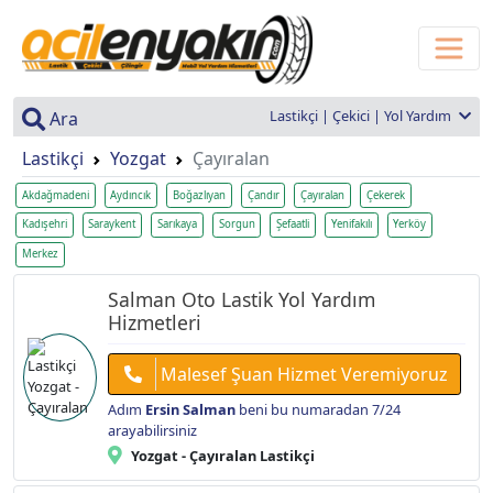
Lastikçi | Çekici | Yol Yardım
Ara
Lastikçi
Yozgat
Çayıralan
Akdağmadeni
Aydıncık
Boğazlıyan
Çandır
Çayıralan
Çekerek
Kadışehri
Saraykent
Sarıkaya
Sorgun
Şefaatli
Yenifakılı
Yerköy
Merkez
Salman Oto Lastik Yol Yardım
Hizmetleri
Malesef Şuan Hizmet Veremiyoruz
Adım
Ersin Salman
beni bu numaradan 7/24
arayabilirsiniz
Yozgat - Çayıralan Lastikçi