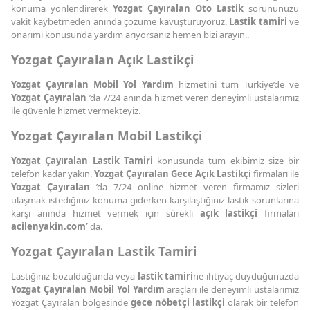
konuma yönlendirerek
Yozgat Çayıralan Oto Lastik
sorununuzu
vakit kaybetmeden anında çözüme kavuşturuyoruz.
Lastik tamiri
ve
onarımı konusunda yardım arıyorsanız hemen bizi arayın..
Yozgat Çayıralan Açık Lastikçi
Yozgat Çayıralan Mobil Yol Yardım
hizmetini tüm Türkiye’de ve
Yozgat Çayıralan
’da 7/24 anında hizmet veren deneyimli ustalarımız
ile güvenle hizmet vermekteyiz.
Yozgat Çayıralan Mobil Lastikçi
Yozgat Çayıralan Lastik Tamiri
konusunda tüm ekibimiz size bir
telefon kadar yakın.
Yozgat Çayıralan Gece Açık Lastikçi
firmaları ile
Yozgat Çayıralan
’da 7/24 online hizmet veren firmamız sizleri
ulaşmak istediğiniz konuma giderken karşılaştığınız lastik sorunlarına
karşı anında hizmet vermek için sürekli
açık lastikçi
firmaları
acilenyakin.com’
da.
Yozgat Çayıralan Lastik Tamiri
Lastiğiniz bozulduğunda veya
lastik tamiri
ne ihtiyaç duyduğunuzda
Yozgat Çayıralan Mobil Yol Yardım
araçları ile deneyimli ustalarımız
Yozgat Çayıralan bölgesinde
gece nöbetçi lastikçi
olarak bir telefon