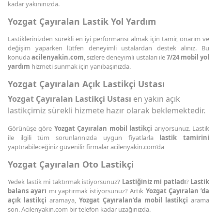
kadar yakınınızda.
Yozgat Çayıralan Lastik Yol Yardım
Lastiklerinizden sürekli en iyi performansı almak için tamir, onarım ve
değişim yaparken lütfen deneyimli ustalardan destek alınız. Bu
konuda
acilenyakin.com
, sizlere deneyimli ustaları ile
7/24 mobil yol
yardım
hizmeti sunmak için yanıbaşınızda.
Yozgat Çayıralan Açık Lastikçi Ustası
Yozgat Çayıralan Lastikçi Ustası
en yakın açık
lastikçimiz sürekli hizmete hazır olarak beklemektedir.
Görünüşe göre
Yozgat Çayıralan mobil lastikçi
arıyorsunuz. Lastik
ile ilgili tüm sorunlarınızda uygun fiyatlarla
lastik tamirini
yaptırabileceğiniz güvenilir firmalar acilenyakin.com’da
Yozgat Çayıralan Oto Lastikçi
Yedek lastik mi taktırmak istiyorsunuz?
Lastiğiniz mi patladı
?
Lastik
balans ayarı
mı yaptırmak istiyorsunuz? Artık
Yozgat Çayıralan ’da
açık lastikçi
aramaya,
Yozgat Çayıralan’da mobil lastikçi
arama
son. Acilenyakin.com bir telefon kadar uzağınızda.