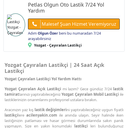
Petlas Olgun Oto Lastik 7/24 Yol
Yardım
Malesef Şuan Hizmet Veremiyoruz
Adım
Olgun Özer
beni bu numaradan 7/24
arayabilirsiniz
Yozgat - Çayıralan Lastikçi
Yozgat Çayıralan Lastikçi | 24 Saat Açık
Lastikçi
Yozgat Çayıralan Lastikçi Yol Yardım Hattı
Yozgat Çayıralan Açık Lastikçi
mi lazım? Gece gündüz 7/24
lastik
tamirat
larınızı yaptırabileceğiniz
Yozgat Çayıralan Mobil Lastikçi
ile
lastiklerinizin onarımlarını profesyonel ustalara bırakın.
Aracınızın yaz kış
lastik değişimleri
ni yaptırabileceğiniz uygun fiyatlı
lastikçi
lere
acilenyakin.com
ile anında ulaşın. Seyir halinde iken
lastiğinizin patlaması ve hasar görmesi durumlarında sakın panik
yapmayın. Size en yakın konumdaki
lastikçi
leri bulunduğunuz