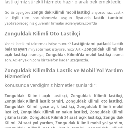
lastikçimiz sürekli hizmete hazır olarak beklemektedir.
Görünüşe göre
Zonguldak Kilimli mobil lastikçi
arıyorsunuz. Lastik
ile ilgili tüm sorunlarınızda uygun fiyatlarla
lastik tamirini
yaptırabileceğiniz güvenilir firmalar acilenyakin.com’da
Zonguldak Kilimli Oto Lastikçi
Yedek lastik mi taktırmak istiyorsunuz?
Lastiğiniz mi patladı
?
Lastik
balans ayarı
mı yaptırmak istiyorsunuz? Artık
Zonguldak Kilimli ’da
açık lastikçi
aramaya,
Zonguldak Kilimli’da mobil lastikçi
arama
son. Acilenyakin.com bir telefon kadar uzağınızda.
Zonguldak Kilimli’da Lastik ve Mobil Yol Yardım
Hizmetleri
konusunda verdiğimiz hizmetler şunlardır:
Zonguldak Kilimli açık lastikçi, Zonguldak Kilimli lastikçi,
Zonguldak Kilimli lastik tamiri, Zonguldak Kilimli oto lastikçi,
Zonguldak Kilimli gece açık lastikçi, Zonguldak Kilimli mobil
lastikçi, Zonguldak Kilimli en yakın lastikçi, Zonguldak Kilimli
çıkma lastik, Zonguldak Kilimli 24 saat açık lastikçi, Zonguldak
Kilimli 24 saat yol yardım, Zonguldak Kilimli mobil yol yardım,