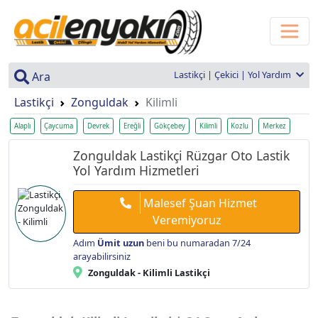
Lastikçi | Çekici | Yol Yardım
Ara
Lastikçi
Zonguldak
Kilimli
Alaplı
Çaycuma
Devrek
Ereğli
Gökçebey
Kilimli
Kozlu
Merkez
Zonguldak Lastikçi Rüzgar Oto Lastik
Yol Yardım Hizmetleri
Malesef Şuan Hizmet
Veremiyoruz
Adım
Ümit uzun
beni bu numaradan 7/24
arayabilirsiniz
Zonguldak - Kilimli Lastikçi