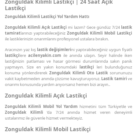
Zonguldak Kilimli Lastikçi | 24 Saat Açık
Lastikçi
Zonguldak Kilimli Lastikçi Yol Yardım Hattı
Zonguldak Kilimli Açık Lastikçi
mi lazım? Gece gündüz 7/24
lastik
tamirat
larınızı yaptırabileceğiniz
Zonguldak Kilimli Mobil Lastikçi
ile lastiklerinizin onarımlarını profesyonel ustalara bırakın.
Aracınızın yaz kış
lastik değişimleri
ni yaptırabileceğiniz uygun fiyatlı
lastikçi
lere
acilenyakin.com
ile anında ulaşın. Seyir halinde iken
lastiğinizin patlaması ve hasar görmesi durumlarında sakın panik
yapmayın. Size en yakın konumdaki
lastikçi
leri bulunduğunuz
konuma yönlendirerek
Zonguldak Kilimli Oto Lastik
sorununuzu
vakit kaybetmeden anında çözüme kavuşturuyoruz.
Lastik tamiri
ve
onarımı konusunda yardım arıyorsanız hemen bizi arayın..
Zonguldak Kilimli Açık Lastikçi
Zonguldak Kilimli Mobil Yol Yardım
hizmetini tüm Türkiye’de ve
Zonguldak Kilimli
’da 7/24 anında hizmet veren deneyimli
ustalarımız ile güvenle hizmet vermekteyiz.
Zonguldak Kilimli Mobil Lastikçi