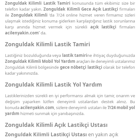
Zonguldak Kilimli Lastik Tamiri
konusunda tüm ekibimiz size bir
telefon kadar yakın.
Zonguldak Kilimli Gece Açık Lastikçi
firmaları
ile
Zonguldak Kilimli
’da 7/24 online hizmet veren firmamız sizleri
ulaşmak istediğiniz konuma giderken karşılaştığınız lastik sorunlarına
karşı anında hizmet vermek için sürekli
açık lastikçi
firmaları
acilenyakin.com’
da.
Zonguldak Kilimli Lastik Tamiri
Lastiğiniz bozulduğunda veya
lastik tamiri
ne ihtiyaç duyduğunuzda
Zonguldak Kilimli Mobil Yol Yardım
araçları ile deneyimli ustalarımız
Zonguldak Kilimli bölgesinde
gece nöbetçi lastikçi
olarak bir telefon
kadar yakınınızda.
Zonguldak Kilimli Lastik Yol Yardım
Lastiklerinizden sürekli en iyi performansı almak için tamir, onarım ve
değişim yaparken lütfen deneyimli ustalardan destek alınız. Bu
konuda
acilenyakin.com
, sizlere deneyimli ustaları ile
7/24 mobil yol
yardım
hizmeti sunmak için yanıbaşınızda.
Zonguldak Kilimli Açık Lastikçi Ustası
Zonguldak Kilimli Lastikçi Ustası
en yakın açık