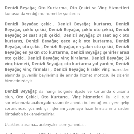
Denizli Beyağaç Oto Kurtarma,
Oto Çekici ve Vinç Hizmetleri
konusunda verdiğimiz hizmetler şunlardır:
Denizli Beyağaç çekici, Denizli Beyağaç kurtarıcı, Denizli
Beyağaç çoklu çekici, Denizli Beyağaç çoklu oto çekici, Denizli
Beyağaç 24 saat açık çekici, Denizli Beyağaç 24 saat açık oto
kurtarıcı, Denizli Beyağaç gece açık oto kurtarma, Denizli
Beyağaç oto çekici, Denizli Beyağaç en yakın oto çekici, Denizli
Beyağaç en yakın oto kurtarma, Denizli Beyağaç şehirler arası
oto çekici, Denizli Beyağaç vinç kiralama, Denizli Beyağaç 24
vinç hizmeti, Denizli Beyağaç oto kurtarma yol yardım, Denizli
Beyağaç vinç firmaları, Denizli Beyağaç kiralık vinç
hizmetleri
alanında güvenilir bayilerimiz ile anında hizmet mottosu ile sizlerin
hizmetinizdeyiz.
Denizli Beyağaç
da hangi bölgede, ilçede ve konumda olursanız
olun,
Oto Çekici,
Oto Kurtarıcı,
Vinç hizmetleri
ile ilgili tüm
sorunlarınızda
acilenyakin.com
ile anında bulunduğunuz yere gelip
sorununuzu çözmek için işlemini yapmaya hazır firmalarımız sizden
bir telefon beklemektedirler.
Uzaklarda arama… acilenyakin.com yanında…