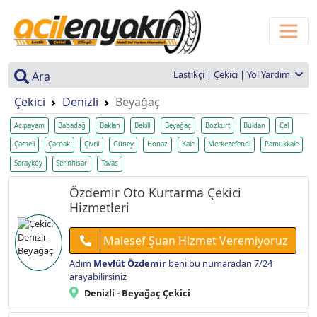
Lastikçi | Çekici | Yol Yardım
Ara
Çekici
Denizli
Beyağaç
Acıpayam
Babadağ
Baklan
Bekilli
Beyağaç
Bozkurt
Buldan
Çal
Çameli
Çardak
Çivril
Güney
Honaz
Kale
Merkezefendi
Pamukkale
Sarayköy
Serinhisar
Tavas
Özdemir Oto Kurtarma Çekici
Hizmetleri
Malesef Şuan Hizmet Veremiyoruz
Adım
Mevlüt Özdemir
beni bu numaradan 7/24
arayabilirsiniz
Denizli - Beyağaç Çekici