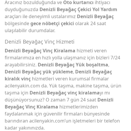
Aracınız bozulduğunda ve
Oto kurtarıcı
ihtiyacı
duyduğunuzda
Denizli Beyağaç Çekici Yol Yardım
araçları ile deneyimli ustalarımız
Denizli Beyağaç
bölgesinde
gece nöbetçi çekici
olarak 24 saat
ulaşılabilir durumdalar.
Denizli Beyağaç Vinç Hizmeti
Denizli Beyağaç Vinç Kiralama
hizmeti veren
firmalarımıza en hızlı yolla ulaşmanız için bizleri 7/24
arayabilirsiniz.
Denizli Beyağaç Yük boşaltma
,
Denizli Beyağaç yük yükleme
,
Denizli Beyağaç
kiralık vinç
hizmetleri veren kurumsal firmalar
acilenyakin.com da. Yük taşıma, makine taşıma, ürün
taşıma için
Denizli Beyağaç vinç kiralama
yı mı
düşünüyorsunuz? O zaman 7 gün 24 saat
Denizli
Beyağaç Vinç Kiralama
hizmetlerimizden
faydalanmak için güvenilir firmaları bünyesinde
barındıran acilenyakin.com’un işletmeleri bir telefon
kadar yakınınızda.