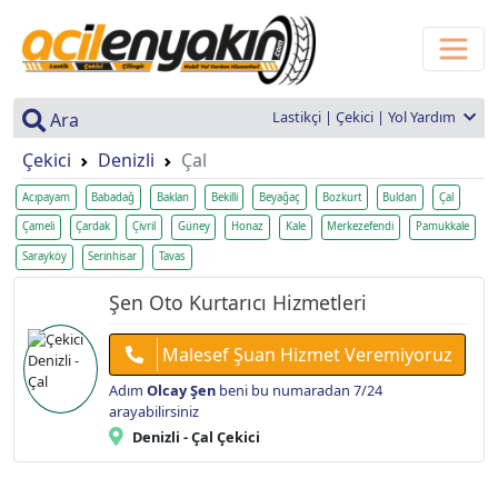
Lastikçi | Çekici | Yol Yardım
Ara
Çekici
Denizli
Çal
Acıpayam
Babadağ
Baklan
Bekilli
Beyağaç
Bozkurt
Buldan
Çal
Çameli
Çardak
Çivril
Güney
Honaz
Kale
Merkezefendi
Pamukkale
Sarayköy
Serinhisar
Tavas
Şen Oto Kurtarıcı Hizmetleri
Malesef Şuan Hizmet Veremiyoruz
Adım
Olcay Şen
beni bu numaradan 7/24
arayabilirsiniz
Denizli - Çal Çekici