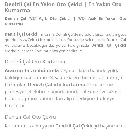
Denizli Çal En Yakın Oto Çekici | En Yakın Oto
Kurtarma
Denizli Çal 7/24 Açık Oto Çekici | 7/24 Açık En Yakın Oto
Kurtarma
Denizli Çal Çekici
mi lazım? Denizli Çal’de nerede olursanız olun gece
gündüz 7/24
Çekici hizmeti
bir telefon kadar yakınınızda.
Denizli Çal
’de aracınız bozulduğunda, yolda kaldığınızda
Denizli Çal Çekici
araçlarını hemen konumunuza yönlendirelim.
Denizli Çal Oto Kurtarma
Aracınız bozulduğunda
veya bir kaza halinde yolda
kaldığınızda günün 24 saati sizlere hizmet vermek için
hazır olan
Denizli Çal oto kurtarma
firmalarımız
profesyonel ekibi ile anında müdahale eder ve sizleri
bulunduğunuz konumdan alıp istediğiniz bölgeye
bırakırlar.
Denizli Çal Oto Çekici
Konumunuza en yakın
Denizli Çal Çekiciyi
başınıza bir