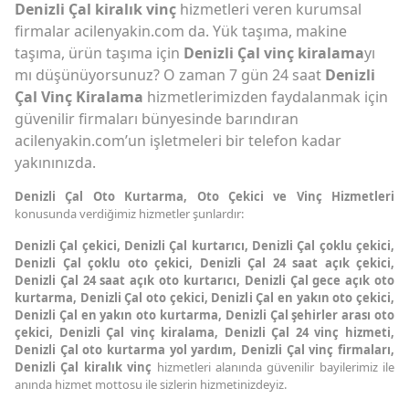
Denizli Çal kiralık vinç
hizmetleri veren kurumsal
firmalar acilenyakin.com da. Yük taşıma, makine
taşıma, ürün taşıma için
Denizli Çal vinç kiralama
yı
mı düşünüyorsunuz? O zaman 7 gün 24 saat
Denizli
Çal Vinç Kiralama
hizmetlerimizden faydalanmak için
güvenilir firmaları bünyesinde barındıran
acilenyakin.com’un işletmeleri bir telefon kadar
yakınınızda.
Denizli Çal Oto Kurtarma,
Oto Çekici ve Vinç Hizmetleri
konusunda verdiğimiz hizmetler şunlardır:
Denizli Çal çekici, Denizli Çal kurtarıcı, Denizli Çal çoklu çekici,
Denizli Çal çoklu oto çekici, Denizli Çal 24 saat açık çekici,
Denizli Çal 24 saat açık oto kurtarıcı, Denizli Çal gece açık oto
kurtarma, Denizli Çal oto çekici, Denizli Çal en yakın oto çekici,
Denizli Çal en yakın oto kurtarma, Denizli Çal şehirler arası oto
çekici, Denizli Çal vinç kiralama, Denizli Çal 24 vinç hizmeti,
Denizli Çal oto kurtarma yol yardım, Denizli Çal vinç firmaları,
Denizli Çal kiralık vinç
hizmetleri alanında güvenilir bayilerimiz ile
anında hizmet mottosu ile sizlerin hizmetinizdeyiz.