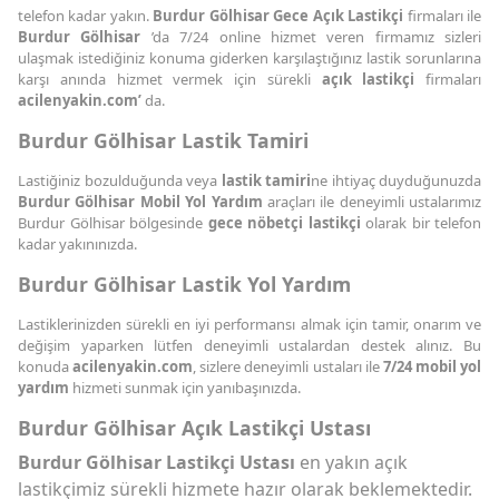
telefon kadar yakın.
Burdur Gölhisar Gece Açık Lastikçi
firmaları ile
Burdur Gölhisar
’da 7/24 online hizmet veren firmamız sizleri
ulaşmak istediğiniz konuma giderken karşılaştığınız lastik sorunlarına
karşı anında hizmet vermek için sürekli
açık lastikçi
firmaları
acilenyakin.com’
da.
Burdur Gölhisar Lastik Tamiri
Lastiğiniz bozulduğunda veya
lastik tamiri
ne ihtiyaç duyduğunuzda
Burdur Gölhisar Mobil Yol Yardım
araçları ile deneyimli ustalarımız
Burdur Gölhisar bölgesinde
gece nöbetçi lastikçi
olarak bir telefon
kadar yakınınızda.
Burdur Gölhisar Lastik Yol Yardım
Lastiklerinizden sürekli en iyi performansı almak için tamir, onarım ve
değişim yaparken lütfen deneyimli ustalardan destek alınız. Bu
konuda
acilenyakin.com
, sizlere deneyimli ustaları ile
7/24 mobil yol
yardım
hizmeti sunmak için yanıbaşınızda.
Burdur Gölhisar Açık Lastikçi Ustası
Burdur Gölhisar Lastikçi Ustası
en yakın açık
lastikçimiz sürekli hizmete hazır olarak beklemektedir.