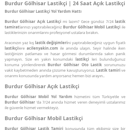
Burdur Gölhisar Lastikçi | 24 Saat Açık Lastikçi
Burdur Gölhisar Lastikçi Yol Yardım Hattı
Burdur Gölhisar Açık Lastikçi
mi lazım? Gece gündüz 7/24
lastik
tamirat
larınızı yaptırabileceğiniz
Burdur Gölhisar Mobil Lastikçi
ile
lastiklerinizin onarımlarını profesyonel ustalara bırakın.
Aracınızın yaz kış
lastik değişimleri
ni yaptırabileceğiniz uygun fiyatlı
lastikçi
lere
acilenyakin.com
ile anında ulaşın. Seyir halinde iken
lastiğinizin patlaması ve hasar görmesi durumlarında sakın panik
yapmayın. Size en yakın konumdaki
lastikçi
leri bulunduğunuz
konuma yönlendirerek
Burdur Gölhisar Oto Lastik
sorununuzu
vakit kaybetmeden anında çözüme kavuşturuyoruz.
Lastik tamiri
ve
onarımı konusunda yardım arıyorsanız hemen bizi arayın..
Burdur Gölhisar Açık Lastikçi
Burdur Gölhisar Mobil Yol Yardım
hizmetini tüm Türkiye’de ve
Burdur Gölhisar
’da 7/24 anında hizmet veren deneyimli ustalarımız
ile güvenle hizmet vermekteyiz.
Burdur Gölhisar Mobil Lastikçi
Burdur Gölhisar Lastik Tamiri
konusunda tüm ekibimiz size bir