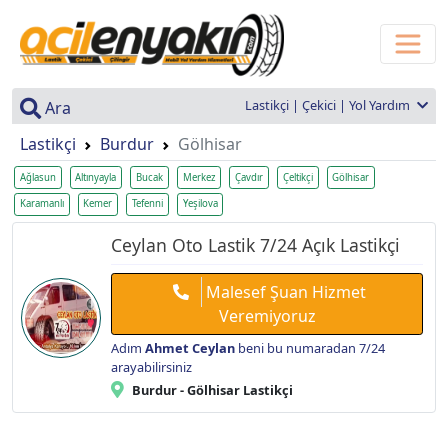
Lastikçi | Çekici | Yol Yardım
Ara
Lastikçi
Burdur
Gölhisar
Ağlasun
Altınyayla
Bucak
Merkez
Çavdır
Çeltikçi
Gölhisar
Karamanlı
Kemer
Tefenni
Yeşilova
Ceylan Oto Lastik 7/24 Açık Lastikçi
Malesef Şuan Hizmet
Veremiyoruz
Adım
Ahmet Ceylan
beni bu numaradan 7/24
arayabilirsiniz
Burdur - Gölhisar Lastikçi