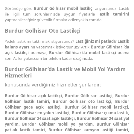
Görünüşe göre
Burdur Gölhisar mobil lastikçi
arıyorsunuz. Lastik
ile ilgili tüm sorunlarınızda uygun fiyatlarla
lastik tamirini
yaptırabileceğiniz güvenilir firmalar acilenyakin.com’da
Burdur Gölhisar Oto Lastikçi
Yedek lastik mi taktırmak istiyorsunuz?
Lastiğiniz mi patladı
?
Lastik
balans ayarı
mı yaptırmak istiyorsunuz? Artık
Burdur Gölhisar ’da
açık lastikçi
aramaya,
Burdur Gölhisar’da mobil lastikçi
arama
son. Acilenyakin.com bir telefon kadar uzağınızda.
Burdur Gölhisar’da Lastik ve Mobil Yol Yardım
Hizmetleri
konusunda verdiğimiz hizmetler şunlardır:
Burdur Gölhisar açık lastikçi, Burdur Gölhisar lastikçi, Burdur
Gölhisar lastik tamiri, Burdur Gölhisar oto lastikçi, Burdur
Gölhisar gece açık lastikçi, Burdur Gölhisar mobil lastikçi,
Burdur Gölhisar en yakın lastikçi, Burdur Gölhisar çıkma lastik,
Burdur Gölhisar 24 saat açık lastikçi, Burdur Gölhisar 24 saat yol
yardım, Burdur Gölhisar mobil yol yardım, Burdur Gölhisar
patlak lastik tamiri, Burdur Gölhisar kamyon lastiği tamiri,