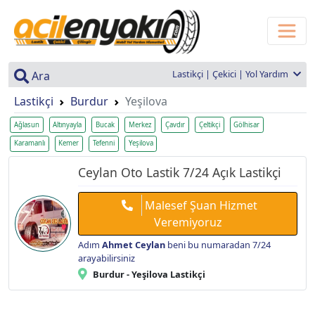
Lastikçi | Çekici | Yol Yardım
Ara
Lastikçi
Burdur
Yeşilova
Ağlasun
Altınyayla
Bucak
Merkez
Çavdır
Çeltikçi
Gölhisar
Karamanlı
Kemer
Tefenni
Yeşilova
Ceylan Oto Lastik 7/24 Açık Lastikçi
Malesef Şuan Hizmet
Veremiyoruz
Adım
Ahmet Ceylan
beni bu numaradan 7/24
arayabilirsiniz
Burdur - Yeşilova Lastikçi