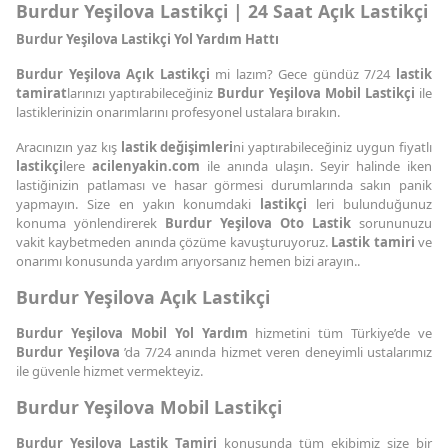
Burdur Yeşilova Lastikçi | 24 Saat Açık Lastikçi
Burdur Yeşilova Lastikçi Yol Yardım Hattı
Burdur Yeşilova Açık Lastikçi
mi lazım? Gece gündüz 7/24
lastik
tamirat
larınızı yaptırabileceğiniz
Burdur Yeşilova Mobil Lastikçi
ile
lastiklerinizin onarımlarını profesyonel ustalara bırakın.
Aracınızın yaz kış
lastik değişimleri
ni yaptırabileceğiniz uygun fiyatlı
lastikçi
lere
acilenyakin.com
ile anında ulaşın. Seyir halinde iken
lastiğinizin patlaması ve hasar görmesi durumlarında sakın panik
yapmayın. Size en yakın konumdaki
lastikçi
leri bulunduğunuz
konuma yönlendirerek
Burdur Yeşilova Oto Lastik
sorununuzu
vakit kaybetmeden anında çözüme kavuşturuyoruz.
Lastik tamiri
ve
onarımı konusunda yardım arıyorsanız hemen bizi arayın..
Burdur Yeşilova Açık Lastikçi
Burdur Yeşilova Mobil Yol Yardım
hizmetini tüm Türkiye’de ve
Burdur Yeşilova
’da 7/24 anında hizmet veren deneyimli ustalarımız
ile güvenle hizmet vermekteyiz.
Burdur Yeşilova Mobil Lastikçi
Burdur Yeşilova Lastik Tamiri
konusunda tüm ekibimiz size bir