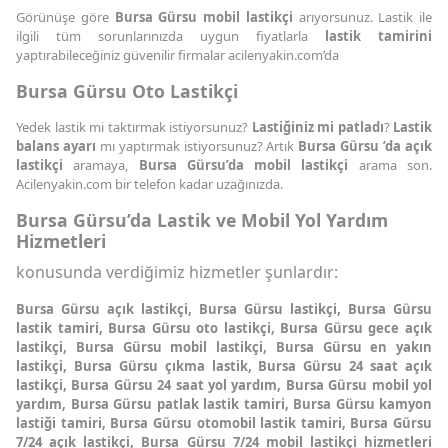
Görünüşe göre
Bursa Gürsu mobil lastikçi
arıyorsunuz. Lastik ile
ilgili tüm sorunlarınızda uygun fiyatlarla
lastik tamirini
yaptırabileceğiniz güvenilir firmalar acilenyakin.com’da
Bursa Gürsu Oto Lastikçi
Yedek lastik mi taktırmak istiyorsunuz?
Lastiğiniz mi patladı
?
Lastik
balans ayarı
mı yaptırmak istiyorsunuz? Artık
Bursa Gürsu ’da açık
lastikçi
aramaya,
Bursa Gürsu’da mobil lastikçi
arama son.
Acilenyakin.com bir telefon kadar uzağınızda.
Bursa Gürsu’da Lastik ve Mobil Yol Yardım
Hizmetleri
konusunda verdiğimiz hizmetler şunlardır:
Bursa Gürsu açık lastikçi, Bursa Gürsu lastikçi, Bursa Gürsu
lastik tamiri, Bursa Gürsu oto lastikçi, Bursa Gürsu gece açık
lastikçi, Bursa Gürsu mobil lastikçi, Bursa Gürsu en yakın
lastikçi, Bursa Gürsu çıkma lastik, Bursa Gürsu 24 saat açık
lastikçi, Bursa Gürsu 24 saat yol yardım, Bursa Gürsu mobil yol
yardım, Bursa Gürsu patlak lastik tamiri, Bursa Gürsu kamyon
lastiği tamiri, Bursa Gürsu otomobil lastik tamiri, Bursa Gürsu
7/24 açık lastikçi, Bursa Gürsu 7/24 mobil lastikçi hizmetleri