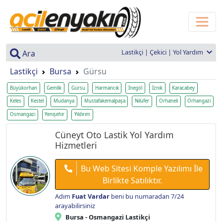
Lastikçi | Çekici | Yol Yardım
Ara
Lastikçi
Bursa
Gürsu
Büyükorhan
Gemlik
Gürsu
Harmancık
İnegöl
İznik
Karacabey
Keles
Kestel
Mudanya
Mustafakemalpaşa
Nilüfer
Orhaneli
Orhangazi
Osmangazi
Yenişehir
Yıldırım
Cüneyt Oto Lastik Yol Yardım
Hizmetleri
Bu Web Sitesi Komple Yazılımı İle
Birlikte Satılıktır.
Adım
Fuat Vardar
beni bu numaradan 7/24
arayabilirsiniz
Bursa - Osmangazi Lastikçi