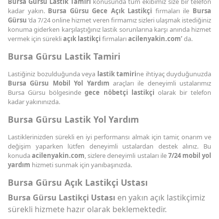
Bursa Gürsu Lastik Tamiri
konusunda tüm ekibimiz size bir telefon
kadar yakın.
Bursa Gürsu Gece Açık Lastikçi
firmaları ile
Bursa
Gürsu
’da 7/24 online hizmet veren firmamız sizleri ulaşmak istediğiniz
konuma giderken karşılaştığınız lastik sorunlarına karşı anında hizmet
vermek için sürekli
açık lastikçi
firmaları
acilenyakin.com’
da.
Bursa Gürsu Lastik Tamiri
Lastiğiniz bozulduğunda veya
lastik tamiri
ne ihtiyaç duyduğunuzda
Bursa Gürsu Mobil Yol Yardım
araçları ile deneyimli ustalarımız
Bursa Gürsu bölgesinde
gece nöbetçi lastikçi
olarak bir telefon
kadar yakınınızda.
Bursa Gürsu Lastik Yol Yardım
Lastiklerinizden sürekli en iyi performansı almak için tamir, onarım ve
değişim yaparken lütfen deneyimli ustalardan destek alınız. Bu
konuda
acilenyakin.com
, sizlere deneyimli ustaları ile
7/24 mobil yol
yardım
hizmeti sunmak için yanıbaşınızda.
Bursa Gürsu Açık Lastikçi Ustası
Bursa Gürsu Lastikçi Ustası
en yakın açık lastikçimiz
sürekli hizmete hazır olarak beklemektedir.