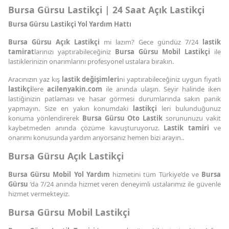
Bursa Gürsu Lastikçi | 24 Saat Açık Lastikçi
Bursa Gürsu Lastikçi Yol Yardım Hattı
Bursa Gürsu Açık Lastikçi
mi lazım? Gece gündüz 7/24
lastik
tamirat
larınızı yaptırabileceğiniz
Bursa Gürsu Mobil Lastikçi
ile
lastiklerinizin onarımlarını profesyonel ustalara bırakın.
Aracınızın yaz kış
lastik değişimleri
ni yaptırabileceğiniz uygun fiyatlı
lastikçi
lere
acilenyakin.com
ile anında ulaşın. Seyir halinde iken
lastiğinizin patlaması ve hasar görmesi durumlarında sakın panik
yapmayın. Size en yakın konumdaki
lastikçi
leri bulunduğunuz
konuma yönlendirerek
Bursa Gürsu Oto Lastik
sorununuzu vakit
kaybetmeden anında çözüme kavuşturuyoruz.
Lastik tamiri
ve
onarımı konusunda yardım arıyorsanız hemen bizi arayın..
Bursa Gürsu Açık Lastikçi
Bursa Gürsu Mobil Yol Yardım
hizmetini tüm Türkiye’de ve
Bursa
Gürsu
’da 7/24 anında hizmet veren deneyimli ustalarımız ile güvenle
hizmet vermekteyiz.
Bursa Gürsu Mobil Lastikçi