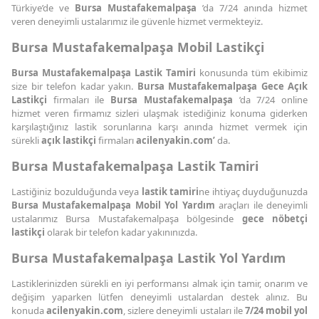
Türkiye’de ve
Bursa Mustafakemalpaşa
’da 7/24 anında hizmet
veren deneyimli ustalarımız ile güvenle hizmet vermekteyiz.
Bursa Mustafakemalpaşa Mobil Lastikçi
Bursa Mustafakemalpaşa Lastik Tamiri
konusunda tüm ekibimiz
size bir telefon kadar yakın.
Bursa Mustafakemalpaşa Gece Açık
Lastikçi
firmaları ile
Bursa Mustafakemalpaşa
’da 7/24 online
hizmet veren firmamız sizleri ulaşmak istediğiniz konuma giderken
karşılaştığınız lastik sorunlarına karşı anında hizmet vermek için
sürekli
açık lastikçi
firmaları
acilenyakin.com’
da.
Bursa Mustafakemalpaşa Lastik Tamiri
Lastiğiniz bozulduğunda veya
lastik tamiri
ne ihtiyaç duyduğunuzda
Bursa Mustafakemalpaşa Mobil Yol Yardım
araçları ile deneyimli
ustalarımız Bursa Mustafakemalpaşa bölgesinde
gece nöbetçi
lastikçi
olarak bir telefon kadar yakınınızda.
Bursa Mustafakemalpaşa Lastik Yol Yardım
Lastiklerinizden sürekli en iyi performansı almak için tamir, onarım ve
değişim yaparken lütfen deneyimli ustalardan destek alınız. Bu
konuda
acilenyakin.com
, sizlere deneyimli ustaları ile
7/24 mobil yol