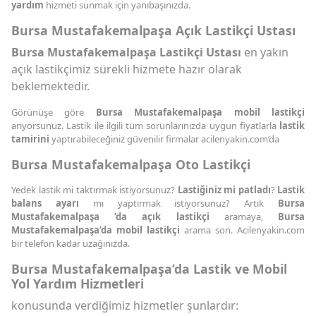
yardım
hizmeti sunmak için yanıbaşınızda.
Bursa Mustafakemalpaşa Açık Lastikçi Ustası
Bursa Mustafakemalpaşa Lastikçi Ustası
en yakın
açık lastikçimiz sürekli hizmete hazır olarak
beklemektedir.
Görünüşe göre
Bursa Mustafakemalpaşa mobil lastikçi
arıyorsunuz. Lastik ile ilgili tüm sorunlarınızda uygun fiyatlarla
lastik
tamirini
yaptırabileceğiniz güvenilir firmalar acilenyakin.com’da
Bursa Mustafakemalpaşa Oto Lastikçi
Yedek lastik mi taktırmak istiyorsunuz?
Lastiğiniz mi patladı
?
Lastik
balans ayarı
mı yaptırmak istiyorsunuz? Artık
Bursa
Mustafakemalpaşa ’da açık lastikçi
aramaya,
Bursa
Mustafakemalpaşa’da mobil lastikçi
arama son. Acilenyakin.com
bir telefon kadar uzağınızda.
Bursa Mustafakemalpaşa’da Lastik ve Mobil
Yol Yardım Hizmetleri
konusunda verdiğimiz hizmetler şunlardır: