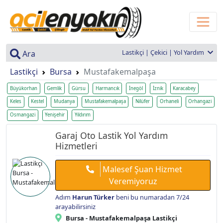
Lastikçi | Çekici | Yol Yardım
Ara
Lastikçi
Bursa
Mustafakemalpaşa
Büyükorhan
Gemlik
Gürsu
Harmancık
İnegöl
İznik
Karacabey
Keles
Kestel
Mudanya
Mustafakemalpaşa
Nilüfer
Orhaneli
Orhangazi
Osmangazi
Yenişehir
Yıldırım
Garaj Oto Lastik Yol Yardım
Hizmetleri
Malesef Şuan Hizmet
Veremiyoruz
Adım
Harun Türker
beni bu numaradan 7/24
arayabilirsiniz
Bursa - Mustafakemalpaşa Lastikçi