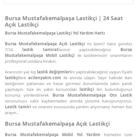
Bursa Mustafakemalpaşa Lastikçi | 24 Saat
Açık Lastikçi
Bursa Mustafakemalpaşa Lastikçi Yol Yardım Hattı
Bursa Mustafakemalpaşa Açık Lastikçi
mi lazım? Gece gündüz
7/24
lastik tamirat
larınızı yaptırabileceğiniz
Bursa
Mustafakemalpaşa Mobil Lastikçi
ile lastiklerinizin onarımlarını
profesyonel ustalara bırakın.
Aracınızın yaz kış
lastik değişimleri
ni yaptırabileceğiniz uygun fiyatlı
lastikçi
lere
acilenyakin.com
ile anında ulaşın. Seyir halinde iken
lastiğinizin patlaması ve hasar görmesi durumlarında sakın panik
yapmayın. Size en yakın konumdaki
lastikçi
leri bulunduğunuz
konuma yönlendirerek
Bursa Mustafakemalpaşa Oto Lastik
sorununuzu vakit kaybetmeden anında çözüme kavuşturuyoruz.
Lastik tamiri
ve onarımı konusunda yardım arıyorsanız hemen bizi
arayın..
Bursa Mustafakemalpaşa Açık Lastikçi
Bursa Mustafakemalpaşa Mobil Yol Yardım
hizmetini tüm