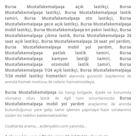
Bursa Mustafakemalpaşa açık lastikçi, Bursa
Mustafakemalpaşa lastikçi, Bursa Mustafakemalpaşa lastik
tamiri, Bursa Mustafakemalpaşa oto lastikçi, Bursa
Mustafakemalpaşa gece açık lastikçi, Bursa Mustafakemalpaşa
mobil lastikçi, Bursa Mustafakemalpaşa en yakın lastikçi, Bursa
Mustafakemalpaşa çıkma lastik, Bursa Mustafakemalpaşa 24
saat açık lastikçi, Bursa Mustafakemalpaşa 24 saat yol yardım,
Bursa Mustafakemalpaşa mobil yol yardım, Bursa
Mustafakemalpaşa patlak lastik tamiri, Bursa
Mustafakemalpaşa kamyon lastiği tamiri, Bursa
Mustafakemalpaşa otomobil lastik tamiri, Bursa
Mustafakemalpaşa 7/24 açık lastikçi, Bursa Mustafakemalpaşa
7/24 mobil lastikçi hizmetleri
alanında güvenilir bayilerimiz ile
anında hizmet mottosu ile sizlerin hizmetinizdeyiz.
Bursa Mustafakemalpaşa
da hangi bölgede, ilçede ve konumda
olursanız olun, lastik ile ilgili tüm sorunlarınızda
Bursa
Mustafakemalpaşa mobil yol yardım
araçlarımız ile anında
bulunduğunuz yere gelip tamir işlemini yapmaya hazır ustalarımız
sizden bir telefon beklemektedirler.
Uzaklarda arama… acilenyakin.com yanında…