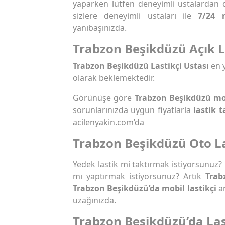
yaparken lütfen deneyimli ustalardan 
sizlere deneyimli ustaları ile
7/24 
yanıbaşınızda.
Trabzon Beşikdüzü Açık L
Trabzon Beşikdüzü Lastikçi Ustası
en 
olarak beklemektedir.
Görünüşe göre
Trabzon Beşikdüzü mob
sorunlarınızda uygun fiyatlarla
lastik t
acilenyakin.com’da
Trabzon Beşikdüzü Oto La
Yedek lastik mi taktırmak istiyorsunuz?
mı yaptırmak istiyorsunuz? Artık
Trab
Trabzon Beşikdüzü’da mobil lastikçi
ar
uzağınızda.
Trabzon Beşikdüzü’da Las