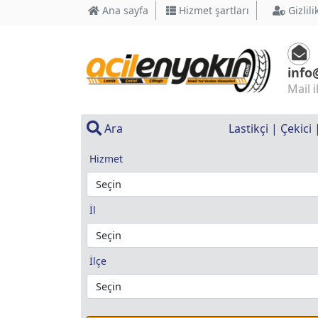
Ana sayfa
Hizmet şartları
Gizlili
info
Mail i
Ara
Lastikçi | Çekici
Hizmet
İl
İlçe