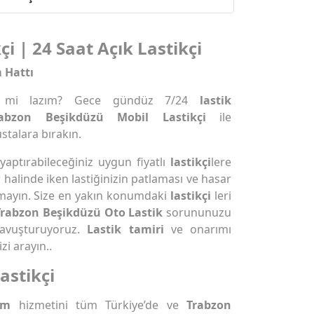
i | 24 Saat Açık Lastikçi
 Hattı
mi lazım? Gece gündüz 7/24
lastik
rabzon Beşikdüzü Mobil Lastikçi
ile
ustalara bırakın.
 yaptırabileceğiniz uygun fiyatlı
lastikçi
lere
r halinde iken lastiğinizin patlaması ve hasar
mayın. Size en yakın konumdaki
lastikçi
leri
Trabzon Beşikdüzü Oto Lastik
sorununuzu
avuşturuyoruz.
Lastik tamiri
ve onarımı
i arayın..
astikçi
ım
hizmetini tüm Türkiye’de ve
Trabzon