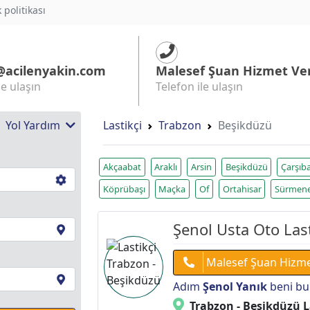
k politikası
@acilenyakin.com
Malesef Şuan Hizmet Ve
le ulaşın
Telefon ile ulaşın
 | Yol Yardım
Lastikçi
Trabzon
Beşikdüzü
Akçaabat
Araklı
Arsin
Beşikdüzü
Çarşıba
Köprübaşı
Maçka
Of
Ortahisar
Sürmen
Şenol Usta Oto Last
Malesef Şuan Hizm
Adım
Şenol Yanık
beni bu
Trabzon - Beşikdüzü L