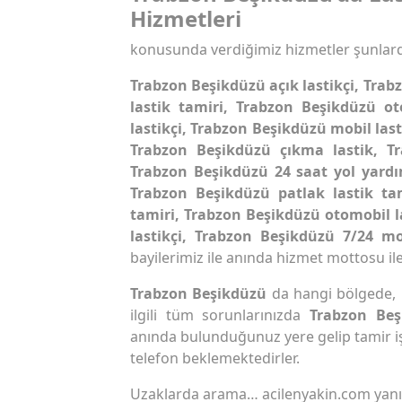
Hizmetleri
konusunda verdiğimiz hizmetler şunlard
Trabzon Beşikdüzü açık lastikçi, Trab
lastik tamiri, Trabzon Beşikdüzü ot
lastikçi, Trabzon Beşikdüzü mobil last
Trabzon Beşikdüzü çıkma lastik, Tr
Trabzon Beşikdüzü 24 saat yol yard
Trabzon Beşikdüzü patlak lastik ta
tamiri, Trabzon Beşikdüzü otomobil l
lastikçi, Trabzon Beşikdüzü 7/24 mo
bayilerimiz ile anında hizmet mottosu ile
Trabzon Beşikdüzü
da hangi bölgede, i
ilgili tüm sorunlarınızda
Trabzon Be
anında bulunduğunuz yere gelip tamir iş
telefon beklemektedirler.
Uzaklarda arama… acilenyakin.com yan