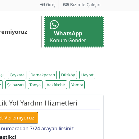
Giriş
Bizimle Çalışın
remiyoruz
WhatsApp
Konum Gönder
şı
Çaykara
Dernekpazarı
Düzköy
Hayrat
e
Şalpazarı
Tonya
Vakfıkebir
Yomra
ik Yol Yardım Hizmetleri
et Veremiyoruz
 numaradan 7/24 arayabilirsiniz
astikçi