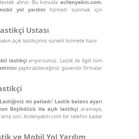
destek alınız. Bu konuda
acilenyakin.com
,
mobil yol yardım
hizmeti sunmak için
astikçi Ustası
yakın açık lastikçimiz sürekli hizmete hazır
il lastikçi
arıyorsunuz. Lastik ile ilgili tüm
amirini
yaptırabileceğiniz güvenilir firmalar
stikçi
Lastiğiniz mi patladı
?
Lastik balans ayarı
zon Beşikdüzü ’da açık lastikçi
aramaya,
ama son. Acilenyakin.com bir telefon kadar
tik ve Mobil Yol Yardım