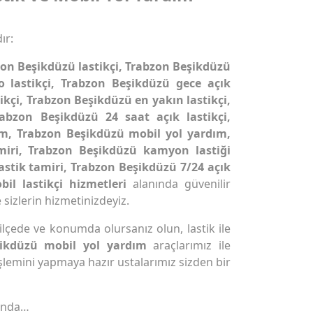
ır:
zon Beşikdüzü lastikçi, Trabzon Beşikdüzü
o lastikçi, Trabzon Beşikdüzü gece açık
ikçi, Trabzon Beşikdüzü en yakın lastikçi,
abzon Beşikdüzü 24 saat açık lastikçi,
ım, Trabzon Beşikdüzü mobil yol yardım,
miri, Trabzon Beşikdüzü kamyon lastiği
astik tamiri, Trabzon Beşikdüzü 7/24 açık
bil lastikçi hizmetleri
alanında güvenilir
 sizlerin hizmetinizdeyiz.
lçede ve konumda olursanız olun, lastik ile
şikdüzü mobil yol yardım
araçlarımız ile
lemini yapmaya hazır ustalarımız sizden bir
ında…