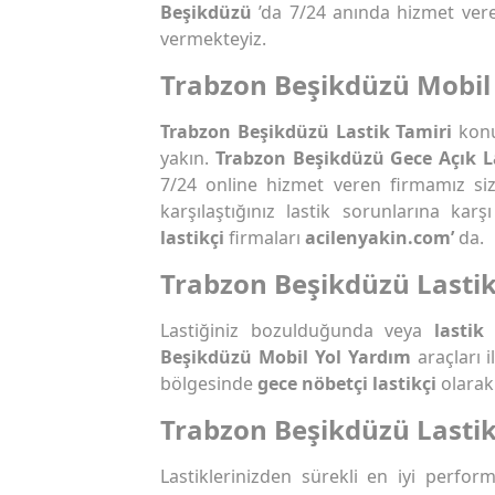
Beşikdüzü
’da 7/24 anında hizmet vere
vermekteyiz.
Trabzon Beşikdüzü Mobil 
Trabzon Beşikdüzü Lastik Tamiri
konu
yakın.
Trabzon Beşikdüzü Gece Açık L
7/24 online hizmet veren firmamız si
karşılaştığınız lastik sorunlarına ka
lastikçi
firmaları
acilenyakin.com’
da.
Trabzon Beşikdüzü Lastik
Lastiğiniz bozulduğunda veya
lastik 
Beşikdüzü Mobil Yol Yardım
araçları 
bölgesinde
gece nöbetçi lastikçi
olarak 
Trabzon Beşikdüzü Lastik
Lastiklerinizden sürekli en iyi perfo