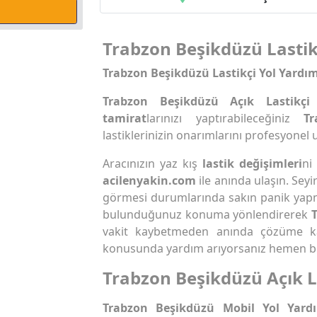
Trabzon Beşikdüzü Lastikç
Trabzon Beşikdüzü Lastikçi Yol Yardım
Trabzon Beşikdüzü Açık Lastikçi
tamirat
larınızı yaptırabileceğiniz
T
lastiklerinizin onarımlarını profesyonel 
Aracınızın yaz kış
lastik değişimleri
ni
acilenyakin.com
ile anında ulaşın. Seyi
görmesi durumlarında sakın panik yap
bulunduğunuz konuma yönlendirerek
vakit kaybetmeden anında çözüme k
konusunda yardım arıyorsanız hemen biz
Trabzon Beşikdüzü Açık L
Trabzon Beşikdüzü Mobil Yol Yard