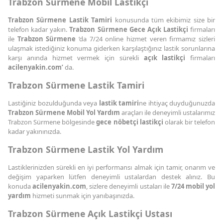
Trabzon Sürmene Mobil Lastikçi
Trabzon Sürmene Lastik Tamiri
konusunda tüm ekibimiz size bir
telefon kadar yakın.
Trabzon Sürmene Gece Açık Lastikçi
firmaları
ile
Trabzon Sürmene
’da 7/24 online hizmet veren firmamız sizleri
ulaşmak istediğiniz konuma giderken karşılaştığınız lastik sorunlarına
karşı anında hizmet vermek için sürekli
açık lastikçi
firmaları
acilenyakin.com’
da.
Trabzon Sürmene Lastik Tamiri
Lastiğiniz bozulduğunda veya
lastik tamiri
ne ihtiyaç duyduğunuzda
Trabzon Sürmene Mobil Yol Yardım
araçları ile deneyimli ustalarımız
Trabzon Sürmene bölgesinde
gece nöbetçi lastikçi
olarak bir telefon
kadar yakınınızda.
Trabzon Sürmene Lastik Yol Yardım
Lastiklerinizden sürekli en iyi performansı almak için tamir, onarım ve
değişim yaparken lütfen deneyimli ustalardan destek alınız. Bu
konuda
acilenyakin.com
, sizlere deneyimli ustaları ile
7/24 mobil yol
yardım
hizmeti sunmak için yanıbaşınızda.
Trabzon Sürmene Açık Lastikçi Ustası