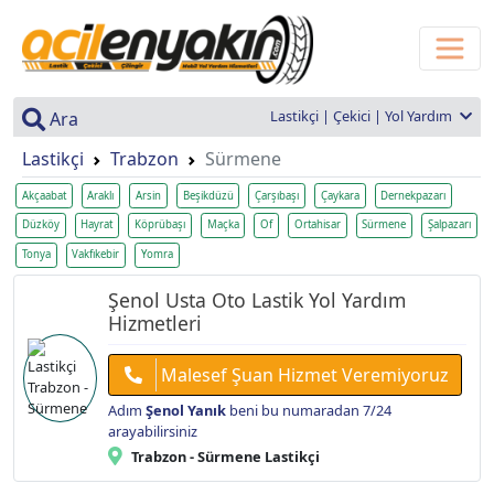
Lastikçi | Çekici | Yol Yardım
Ara
Lastikçi
Trabzon
Sürmene
Akçaabat
Araklı
Arsin
Beşikdüzü
Çarşıbaşı
Çaykara
Dernekpazarı
Düzköy
Hayrat
Köprübaşı
Maçka
Of
Ortahisar
Sürmene
Şalpazarı
Tonya
Vakfıkebir
Yomra
Şenol Usta Oto Lastik Yol Yardım
Hizmetleri
Malesef Şuan Hizmet Veremiyoruz
Adım
Şenol Yanık
beni bu numaradan 7/24
arayabilirsiniz
Trabzon - Sürmene Lastikçi