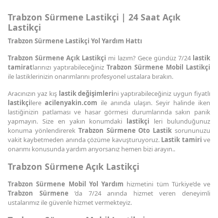
Trabzon Sürmene Lastikçi | 24 Saat Açık
Lastikçi
Trabzon Sürmene Lastikçi Yol Yardım Hattı
Trabzon Sürmene Açık Lastikçi
mi lazım? Gece gündüz 7/24
lastik
tamirat
larınızı yaptırabileceğiniz
Trabzon Sürmene Mobil Lastikçi
ile lastiklerinizin onarımlarını profesyonel ustalara bırakın.
Aracınızın yaz kış
lastik değişimleri
ni yaptırabileceğiniz uygun fiyatlı
lastikçi
lere
acilenyakin.com
ile anında ulaşın. Seyir halinde iken
lastiğinizin patlaması ve hasar görmesi durumlarında sakın panik
yapmayın. Size en yakın konumdaki
lastikçi
leri bulunduğunuz
konuma yönlendirerek
Trabzon Sürmene Oto Lastik
sorununuzu
vakit kaybetmeden anında çözüme kavuşturuyoruz.
Lastik tamiri
ve
onarımı konusunda yardım arıyorsanız hemen bizi arayın..
Trabzon Sürmene Açık Lastikçi
Trabzon Sürmene Mobil Yol Yardım
hizmetini tüm Türkiye’de ve
Trabzon Sürmene
’da 7/24 anında hizmet veren deneyimli
ustalarımız ile güvenle hizmet vermekteyiz.